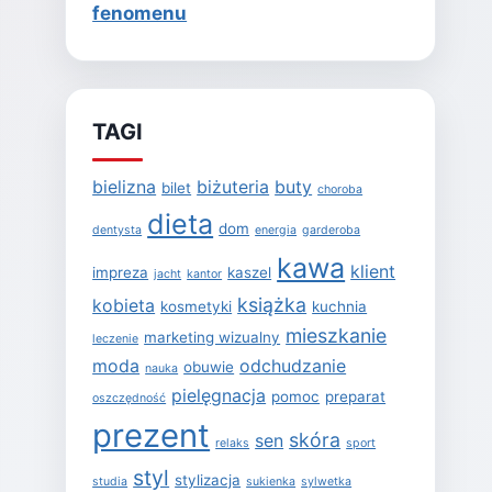
fenomenu
TAGI
bielizna
biżuteria
buty
bilet
choroba
dieta
dom
dentysta
energia
garderoba
kawa
klient
impreza
kaszel
jacht
kantor
książka
kobieta
kosmetyki
kuchnia
mieszkanie
marketing wizualny
leczenie
moda
odchudzanie
obuwie
nauka
pielęgnacja
pomoc
preparat
oszczędność
prezent
skóra
sen
relaks
sport
styl
stylizacja
studia
sukienka
sylwetka