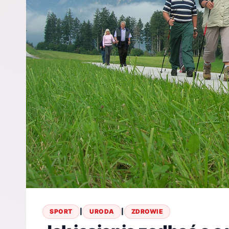
SPORT
|
URODA
|
ZDROWIE