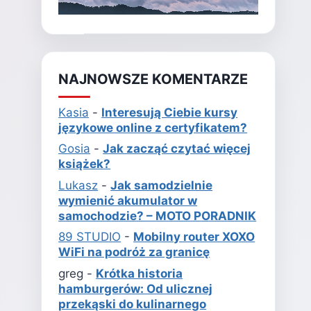
NAJNOWSZE KOMENTARZE
Kasia
-
Interesują Ciebie kursy
językowe online z certyfikatem?
Gosia
-
Jak zacząć czytać więcej
książek?
Lukasz
-
Jak samodzielnie
wymienić akumulator w
samochodzie? – MOTO PORADNIK
89 STUDIO
-
Mobilny router XOXO
WiFi na podróż za granicę
greg
-
Krótka historia
hamburgerów: Od ulicznej
przekąski do kulinarnego