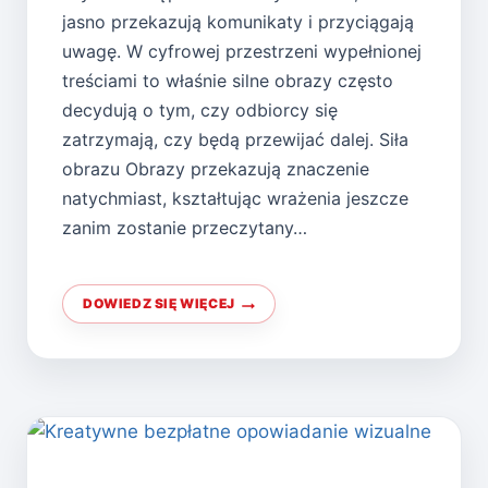
jasno przekazują komunikaty i przyciągają
uwagę. W cyfrowej przestrzeni wypełnionej
treściami to właśnie silne obrazy często
decydują o tym, czy odbiorcy się
zatrzymają, czy będą przewijać dalej. Siła
obrazu Obrazy przekazują znaczenie
natychmiast, kształtując wrażenia jeszcze
zanim zostanie przeczytany…
DOWIEDZ SIĘ WIĘCEJ
ZASOBY
WIZUALNE
W
MARKETINGU