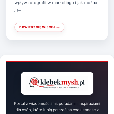
wpływ fotografii w marketingu i jak można
ją…
DOWIEDZ SIĘ WIĘCEJ
MARKETING
WIZUALNY
Z
PROFESJONALNYMI
OBRAZAMI
Portal z wiadomościami, poradami i inspiracjami
dla osób, które lubią patrzeć na codzienność z