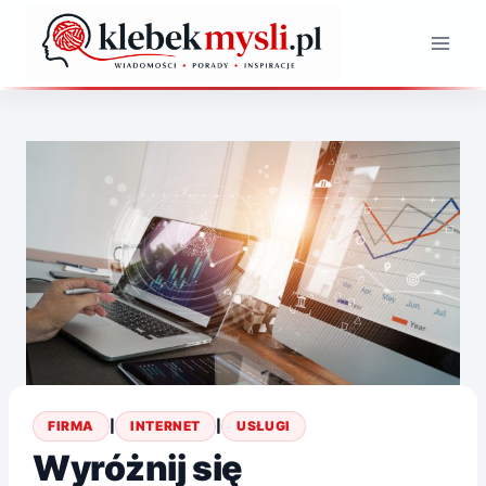
Przejdź
do
treści
FIRMA
|
INTERNET
|
USŁUGI
Wyróżnij się