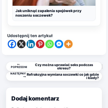
Jak uniknąć zapalenia spojówek przy
noszeniu soczewek?
Udostępnij ten artykuł
Nawigacja
Czy można uprawiać seks podczas
POPRZEDNI
okresu?
NASTĘPNY
Refrakcyjna wymiana soczewki co jak gdzie
wpisu
i kiedy?
Dodaj komentarz