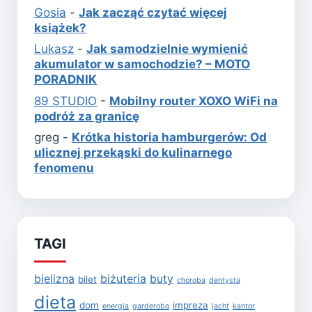
Gosia
-
Jak zacząć czytać więcej
książek?
Lukasz
-
Jak samodzielnie wymienić
akumulator w samochodzie? – MOTO
PORADNIK
89 STUDIO
-
Mobilny router XOXO WiFi na
podróż za granicę
greg
-
Krótka historia hamburgerów: Od
ulicznej przekąski do kulinarnego
fenomenu
TAGI
bielizna
biżuteria
buty
bilet
choroba
dentysta
dieta
dom
impreza
energia
garderoba
jacht
kantor