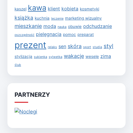
kawa
klient
kobieta
kaszel
kosmetyki
książka
kuchnia
marketing wizualny
leczenie
mieszkanie
moda
odchudzanie
obuwie
nauka
pielęgnacja
pomoc
preparat
oszczędność
prezent
styl
skóra
sen
relaks
sport
studia
wakacje
zima
stylizacja
wesele
sukienka
sylwetka
ślub
PARTNERZY