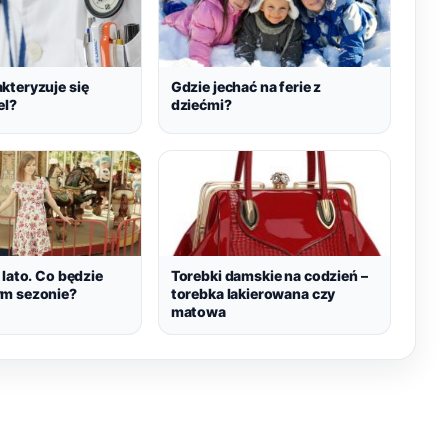
kteryzuje się
Gdzie jechać na ferie z
el?
dziećmi?
 lato. Co będzie
Torebki damskie na codzień –
m sezonie?
torebka lakierowana czy
matowa