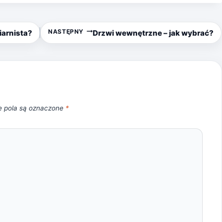
NASTĘPNY
iarnista?
Drzwi wewnętrzne – jak wybrać?
 pola są oznaczone
*