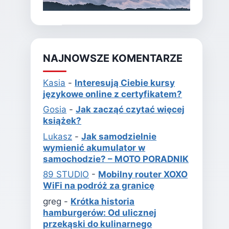
NAJNOWSZE KOMENTARZE
Kasia
-
Interesują Ciebie kursy
językowe online z certyfikatem?
Gosia
-
Jak zacząć czytać więcej
książek?
Lukasz
-
Jak samodzielnie
wymienić akumulator w
samochodzie? – MOTO PORADNIK
89 STUDIO
-
Mobilny router XOXO
WiFi na podróż za granicę
greg
-
Krótka historia
hamburgerów: Od ulicznej
przekąski do kulinarnego