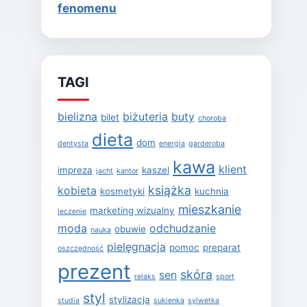
fenomenu
TAGI
bielizna
biżuteria
buty
bilet
choroba
dieta
dom
dentysta
energia
garderoba
kawa
klient
impreza
kaszel
jacht
kantor
książka
kobieta
kosmetyki
kuchnia
mieszkanie
marketing wizualny
leczenie
moda
odchudzanie
obuwie
nauka
pielęgnacja
pomoc
preparat
oszczędność
prezent
skóra
sen
relaks
sport
styl
stylizacja
studia
sukienka
sylwetka