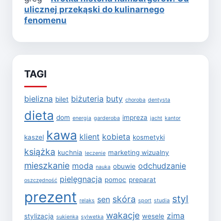
ulicznej przekąski do kulinarnego
fenomenu
TAGI
bielizna
biżuteria
buty
bilet
choroba
dentysta
dieta
dom
impreza
energia
garderoba
jacht
kantor
kawa
klient
kobieta
kaszel
kosmetyki
książka
kuchnia
marketing wizualny
leczenie
mieszkanie
moda
odchudzanie
obuwie
nauka
pielęgnacja
pomoc
preparat
oszczędność
prezent
styl
skóra
sen
relaks
sport
studia
wakacje
zima
stylizacja
wesele
sukienka
sylwetka