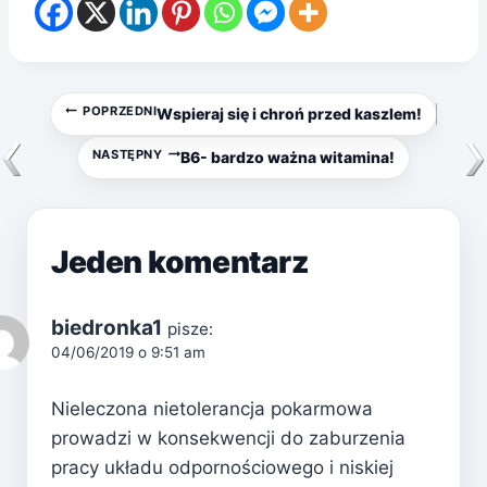
Nawigacja
POPRZEDNI
Wspieraj się i chroń przed kaszlem!
wpisu
NASTĘPNY
B6- bardzo ważna witamina!
Jeden komentarz
biedronka1
pisze:
04/06/2019 o 9:51 am
Nieleczona nietolerancja pokarmowa
prowadzi w konsekwencji do zaburzenia
pracy układu odpornościowego i niskiej