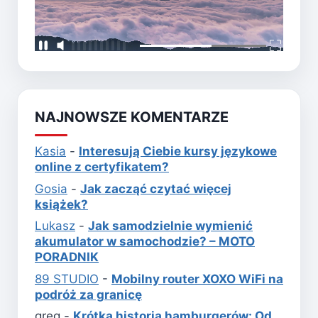
NAJNOWSZE KOMENTARZE
Kasia
-
Interesują Ciebie kursy językowe
online z certyfikatem?
Gosia
-
Jak zacząć czytać więcej
książek?
Lukasz
-
Jak samodzielnie wymienić
akumulator w samochodzie? – MOTO
PORADNIK
89 STUDIO
-
Mobilny router XOXO WiFi na
podróż za granicę
greg
-
Krótka historia hamburgerów: Od