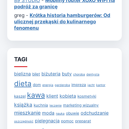
89 STUDIO
-
Mobilny router XOXO WiFi na
podróż za granicę
greg
-
Krótka historia hamburgerów: Od
ulicznej przekąski do kulinarnego
fenomenu
TAGI
bielizna
biżuteria
buty
bilet
choroba
dentysta
dieta
dom
impreza
energia
garderoba
jacht
kantor
kawa
klient
kobieta
kaszel
kosmetyki
książka
kuchnia
marketing wizualny
leczenie
mieszkanie
moda
odchudzanie
obuwie
nauka
pielęgnacja
pomoc
preparat
oszczędność