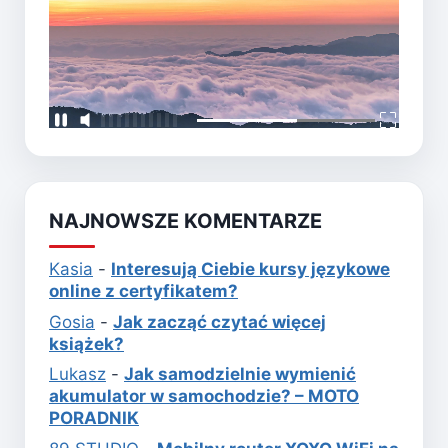
NAJNOWSZE KOMENTARZE
Kasia
-
Interesują Ciebie kursy językowe
online z certyfikatem?
Gosia
-
Jak zacząć czytać więcej
książek?
Lukasz
-
Jak samodzielnie wymienić
akumulator w samochodzie? – MOTO
PORADNIK