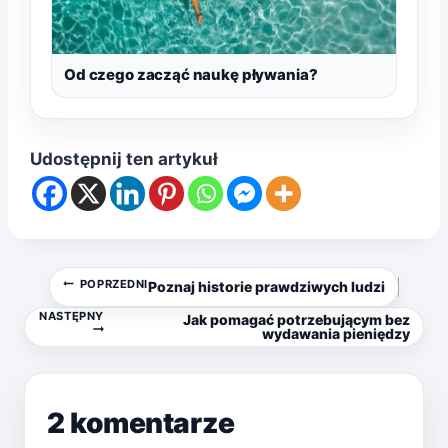
Od czego zacząć naukę pływania?
Udostępnij ten artykuł
Nawigacja
POPRZEDNI
Poznaj historie prawdziwych ludzi
NASTĘPNY
Jak pomagać potrzebującym bez
wpisu
wydawania pieniędzy
2 komentarze