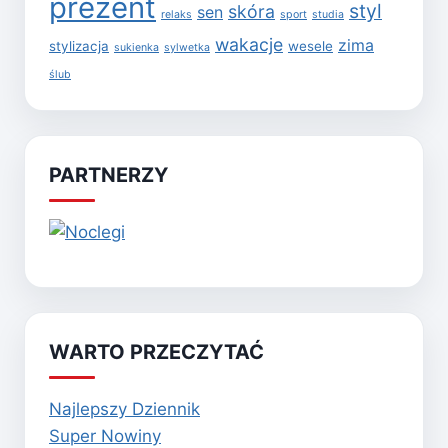
prezent
styl
skóra
sen
relaks
sport
studia
wakacje
zima
stylizacja
wesele
sukienka
sylwetka
ślub
PARTNERZY
WARTO PRZECZYTAĆ
Najlepszy Dziennik
Super Nowiny