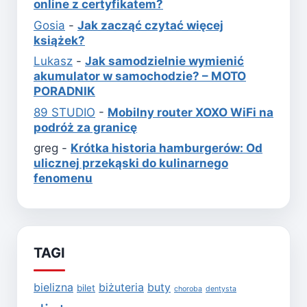
online z certyfikatem?
Gosia
-
Jak zacząć czytać więcej
książek?
Lukasz
-
Jak samodzielnie wymienić
akumulator w samochodzie? – MOTO
PORADNIK
89 STUDIO
-
Mobilny router XOXO WiFi na
podróż za granicę
greg
-
Krótka historia hamburgerów: Od
ulicznej przekąski do kulinarnego
fenomenu
TAGI
bielizna
biżuteria
buty
bilet
choroba
dentysta