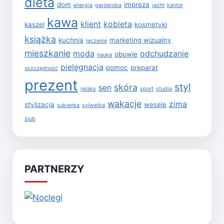
dieta
dom
impreza
energia
garderoba
jacht
kantor
kawa
klient
kobieta
kaszel
kosmetyki
książka
kuchnia
marketing wizualny
leczenie
mieszkanie
moda
odchudzanie
obuwie
nauka
pielęgnacja
pomoc
preparat
oszczędność
prezent
styl
skóra
sen
relaks
sport
studia
wakacje
zima
stylizacja
wesele
sukienka
sylwetka
ślub
PARTNERZY