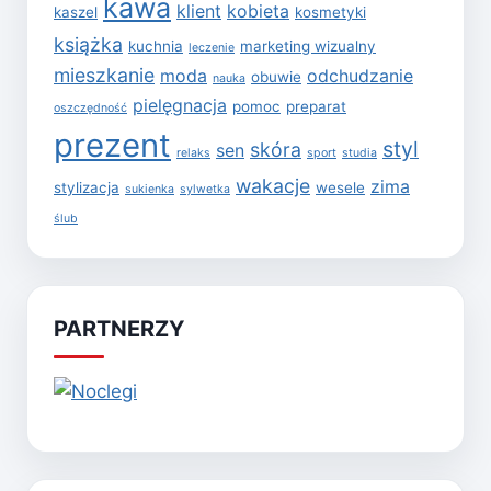
kawa
klient
kobieta
kaszel
kosmetyki
książka
kuchnia
marketing wizualny
leczenie
mieszkanie
moda
odchudzanie
obuwie
nauka
pielęgnacja
pomoc
preparat
oszczędność
prezent
styl
skóra
sen
relaks
sport
studia
wakacje
zima
stylizacja
wesele
sukienka
sylwetka
ślub
PARTNERZY