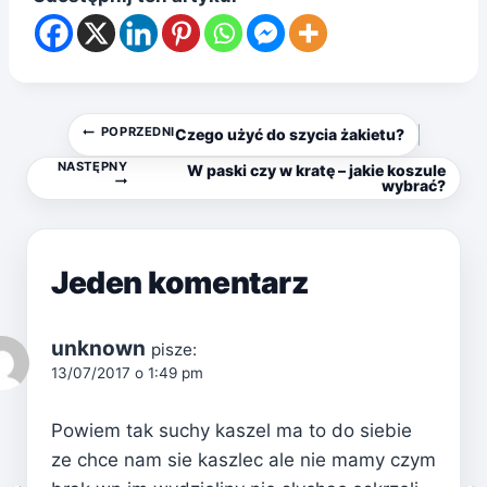
Nawigacja
POPRZEDNI
Czego użyć do szycia żakietu?
NASTĘPNY
W paski czy w kratę – jakie koszule
wpisu
wybrać?
Jeden komentarz
unknown
pisze:
13/07/2017 o 1:49 pm
Powiem tak suchy kaszel ma to do siebie
ze chce nam sie kaszlec ale nie mamy czym