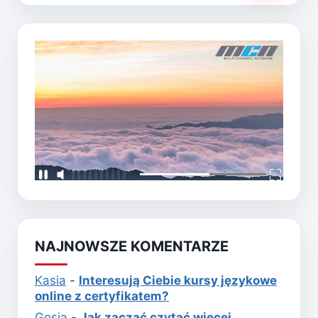
NAJNOWSZE KOMENTARZE
Kasia
-
Interesują Ciebie kursy językowe
online z certyfikatem?
Gosia
-
Jak zacząć czytać więcej