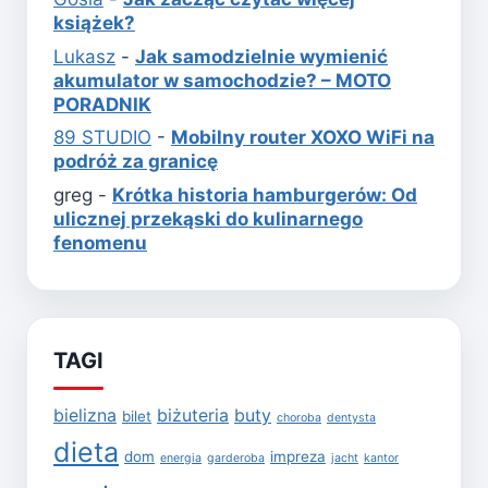
książek?
Lukasz
-
Jak samodzielnie wymienić
akumulator w samochodzie? – MOTO
PORADNIK
89 STUDIO
-
Mobilny router XOXO WiFi na
podróż za granicę
greg
-
Krótka historia hamburgerów: Od
ulicznej przekąski do kulinarnego
fenomenu
TAGI
bielizna
biżuteria
buty
bilet
choroba
dentysta
dieta
dom
impreza
energia
garderoba
jacht
kantor