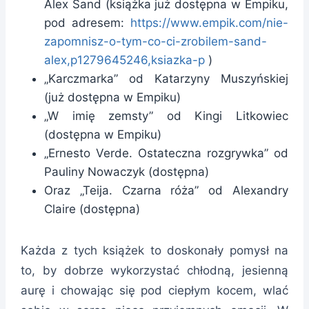
Alex Sand (książka już dostępna w Empiku,
pod adresem:
https://www.empik.com/nie-
zapomnisz-o-tym-co-ci-zrobilem-sand-
alex,p1279645246,ksiazka-p
)
„Karczmarka” od Katarzyny Muszyńskiej
(już dostępna w Empiku)
„W imię zemsty” od Kingi Litkowiec
(dostępna w Empiku)
„Ernesto Verde. Ostateczna rozgrywka” od
Pauliny Nowaczyk (dostępna)
Oraz „Teija. Czarna róża” od Alexandry
Claire (dostępna)
Każda z tych książek to doskonały pomysł na
to, by dobrze wykorzystać chłodną, jesienną
aurę i chowając się pod ciepłym kocem, wlać