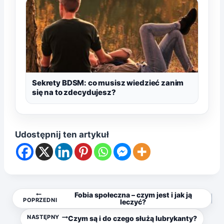
Sekrety BDSM: co musisz wiedzieć zanim
się na to zdecydujesz?
Udostępnij ten artykuł
Nawigacja
Fobia społeczna – czym jest i jak ją
POPRZEDNI
leczyć?
wpisu
NASTĘPNY
Czym są i do czego służą lubrykanty?