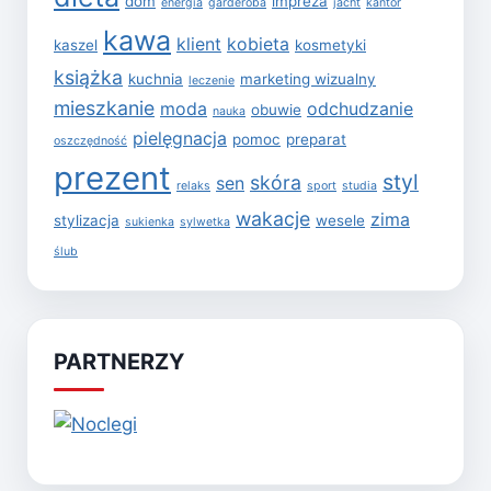
dom
impreza
energia
garderoba
jacht
kantor
kawa
klient
kobieta
kaszel
kosmetyki
książka
kuchnia
marketing wizualny
leczenie
mieszkanie
moda
odchudzanie
obuwie
nauka
pielęgnacja
pomoc
preparat
oszczędność
prezent
styl
skóra
sen
relaks
sport
studia
wakacje
zima
stylizacja
wesele
sukienka
sylwetka
ślub
PARTNERZY