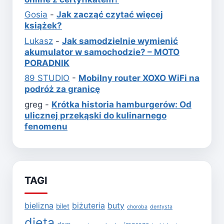
Gosia
-
Jak zacząć czytać więcej
książek?
Lukasz
-
Jak samodzielnie wymienić
akumulator w samochodzie? – MOTO
PORADNIK
89 STUDIO
-
Mobilny router XOXO WiFi na
podróż za granicę
greg
-
Krótka historia hamburgerów: Od
ulicznej przekąski do kulinarnego
fenomenu
TAGI
bielizna
biżuteria
buty
bilet
choroba
dentysta
dieta