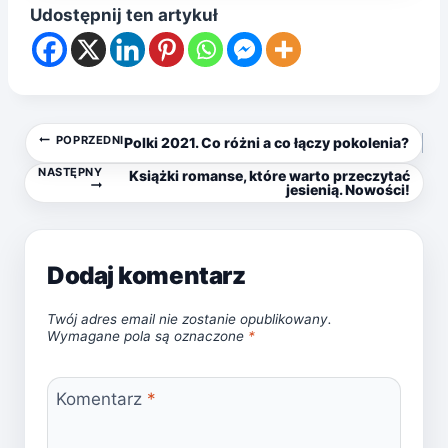
Udostępnij ten artykuł
Nawigacja
POPRZEDNI
Polki 2021. Co różni a co łączy pokolenia?
NASTĘPNY
Książki romanse, które warto przeczytać
wpisu
jesienią. Nowości!
Dodaj komentarz
Twój adres email nie zostanie opublikowany.
Wymagane pola są oznaczone
*
Komentarz
*