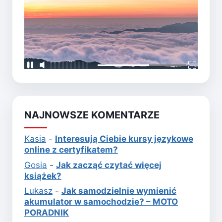
NAJNOWSZE KOMENTARZE
Kasia
-
Interesują Ciebie kursy językowe
online z certyfikatem?
Gosia
-
Jak zacząć czytać więcej
książek?
Lukasz
-
Jak samodzielnie wymienić
akumulator w samochodzie? – MOTO
PORADNIK