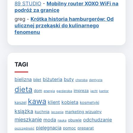
89 STUDIO
-
Mobilny router XOXO WiFi na
podróż za granicę
greg
-
Krótka historia hamburgerów: Od
ulicznej przekąski do kulinarnego
fenomenu
TAGI
bielizna
biżuteria
buty
bilet
choroba
dentysta
dieta
dom
impreza
energia
garderoba
jacht
kantor
kawa
klient
kobieta
kaszel
kosmetyki
książka
kuchnia
marketing wizualny
leczenie
mieszkanie
moda
odchudzanie
obuwie
nauka
pielęgnacja
pomoc
preparat
oszczędność