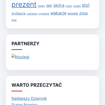
prezent
styl
skóra
sen
relaks
sport
studia
wakacje
zima
stylizacja
wesele
sukienka
sylwetka
ślub
PARTNERZY
WARTO PRZECZYTAĆ
Najlepszy Dziennik
Super Nowiny