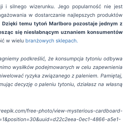
i i silnego wizerunku. Jego popularność nie jest
ngażowania w dostarczanie najlepszych produktów
.
Dzięki temu tytoń Marlboro pozostaje jednym z
ciesząc się niesłabnącym uznaniem konsumentów
ić w wielu
branżowych sklepach.
agniemy podkreślić, że konsumpcja tytoniu odbywa
Pomimo wysiłków podejmowanych w celu zapewnienia
niwelować ryzyka związanego z paleniem. Pamiętaj,
mując decyzję o paleniu tytoniu, działasz na własną
com/free-photo/view-mysterious-cardboard-
1&position=30&uuid=d22c2eea-0ec1-4866-a5e1-