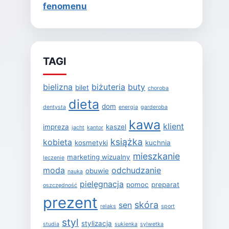
fenomenu
TAGI
bielizna
biżuteria
buty
bilet
choroba
dieta
dom
dentysta
energia
garderoba
kawa
klient
impreza
kaszel
jacht
kantor
książka
kobieta
kosmetyki
kuchnia
mieszkanie
marketing wizualny
leczenie
moda
odchudzanie
obuwie
nauka
pielęgnacja
pomoc
preparat
oszczędność
prezent
skóra
sen
relaks
sport
styl
stylizacja
studia
sukienka
sylwetka