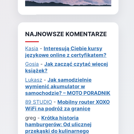
NAJNOWSZE KOMENTARZE
Kasia
-
Interesują Ciebie kursy
językowe online z certyfikatem?
Gosia
-
Jak zacząć czytać więcej
książek?
Lukasz
-
Jak samodzielnie
wymienić akumulator w
samochodzie? – MOTO PORADNIK
89 STUDIO
-
Mobilny router XOXO
WiFi na podróż za granicę
greg
-
Krótka historia
hamburgerów: Od ulicznej
przekąski do kulinarnego