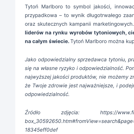
Tytoń Marlboro to symbol jakości, innowacj
przypadkowa – to wynik długotrwałego zaa
oraz skutecznych kampanii marketingowych
liderów na rynku wyrobów tytoniowych, 
na całym świecie.
Tytoń Marlboro można kup
Jako odpowiedzialny sprzedawca tytoniu, pr
się na własne ryzyko i odpowiedzialność. 
najwyższej jakości produktów, nie możemy z
że Twoje zdrowie jest najważniejsze, i podej
odpowiedzialność.
Źródło zdjęcia: https://www.freepik.
box_30592650.htm#fromView=search&page=
18345eff0def