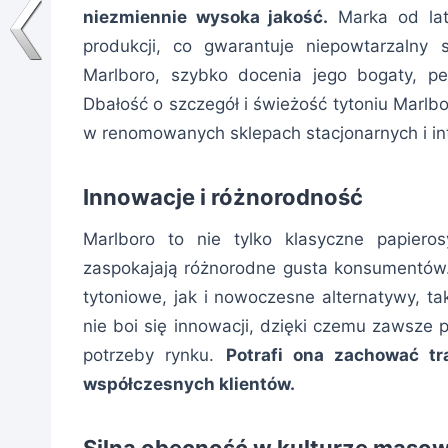
niezmiennie wysoka jakość.
Marka od lat 
produkcji, co gwarantuje niepowtarzalny 
Marlboro, szybko docenia jego bogaty, peł
Dbałość o szczegół i świeżość tytoniu Marlbo
w renomowanych sklepach stacjonarnych i in
Innowacje i różnorodność
Marlboro to nie tylko klasyczne papiero
zaspokajają różnorodne gusta konsumentów.
tytoniowe, jak i nowoczesne alternatywy, t
nie boi się innowacji, dzięki czemu zawsze 
potrzeby rynku.
Potrafi ona zachować tr
współczesnych klientów.
Silna obecność w kulturze masow