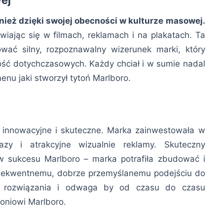
nież dzięki swojej obecności w kulturze masowej.
awiając się w filmach, reklamach i na plakatach. Ta
ać silny, rozpoznawalny wizerunek marki, który
ność dotychczasowych. Każdy chciał i w sumie nadal
nu jaki stworzył tytoń Marlboro.
innowacyjne i skuteczne. Marka zainwestowała w
azy i atrakcyjne wizualnie reklamy. Skuteczny
w sukcesu Marlboro – marka potrafiła zbudować i
nsekwentnemu, dobrze przemyślanemu podejściu do
e rozwiązania i odwaga by od czasu do czasu
toniowi Marlboro.