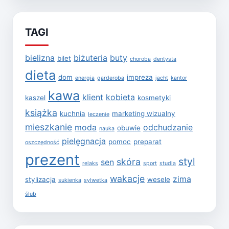
TAGI
bielizna
biżuteria
buty
bilet
choroba
dentysta
dieta
dom
impreza
energia
garderoba
jacht
kantor
kawa
klient
kobieta
kaszel
kosmetyki
książka
kuchnia
marketing wizualny
leczenie
mieszkanie
moda
odchudzanie
obuwie
nauka
pielęgnacja
pomoc
preparat
oszczędność
prezent
styl
skóra
sen
relaks
sport
studia
wakacje
zima
stylizacja
wesele
sukienka
sylwetka
ślub