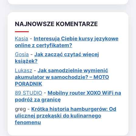
NAJNOWSZE KOMENTARZE
Kasia
-
Interesują Ciebie kursy językowe
online z certyfikatem?
Gosia
-
Jak zacząć czytać więcej
książek?
Lukasz
-
Jak samodzielnie wymienić
akumulator w samochodzie? – MOTO
PORADNIK
89 STUDIO
-
Mobilny router XOXO WiFi na
podróż za granicę
greg
-
Krótka historia hamburgerów: Od
ulicznej przekąski do kulinarnego
fenomenu