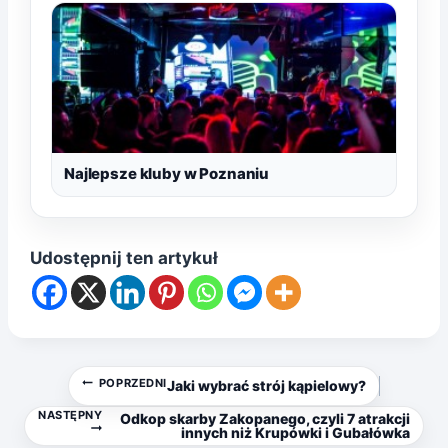
Najlepsze kluby w Poznaniu
Udostępnij ten artykuł
Nawigacja
POPRZEDNI
Jaki wybrać strój kąpielowy?
NASTĘPNY
Odkop skarby Zakopanego, czyli 7 atrakcji
wpisu
innych niż Krupówki i Gubałówka