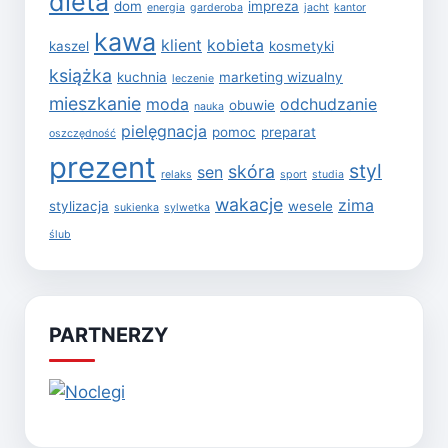
dieta
dom
impreza
energia
garderoba
jacht
kantor
kawa
klient
kobieta
kaszel
kosmetyki
książka
kuchnia
marketing wizualny
leczenie
mieszkanie
moda
odchudzanie
obuwie
nauka
pielęgnacja
pomoc
preparat
oszczędność
prezent
styl
skóra
sen
relaks
sport
studia
wakacje
zima
stylizacja
wesele
sukienka
sylwetka
ślub
PARTNERZY