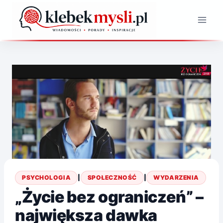
Przejdź
do
treści
PSYCHOLOGIA
|
SPOŁECZNOŚĆ
|
WYDARZENIA
„Życie bez ograniczeń” –
największa dawka