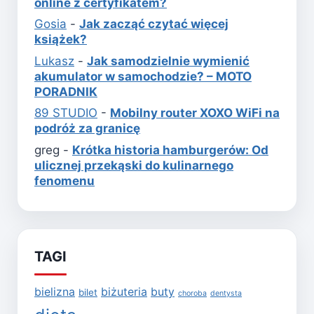
online z certyfikatem?
Gosia
-
Jak zacząć czytać więcej
książek?
Lukasz
-
Jak samodzielnie wymienić
akumulator w samochodzie? – MOTO
PORADNIK
89 STUDIO
-
Mobilny router XOXO WiFi na
podróż za granicę
greg
-
Krótka historia hamburgerów: Od
ulicznej przekąski do kulinarnego
fenomenu
TAGI
bielizna
biżuteria
buty
bilet
choroba
dentysta