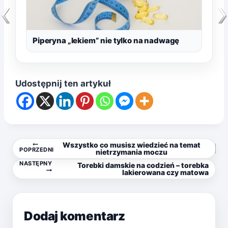
Piperyna „lekiem” nie tylko na nadwagę
Udostępnij ten artykuł
Nawigacja
Wszystko co musisz wiedzieć na temat
POPRZEDNI
nietrzymania moczu
NASTĘPNY
Torebki damskie na codzień – torebka
wpisu
lakierowana czy matowa
Dodaj komentarz