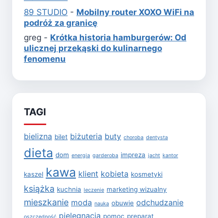
89 STUDIO
-
Mobilny router XOXO WiFi na
podróż za granicę
greg
-
Krótka historia hamburgerów: Od
ulicznej przekąski do kulinarnego
fenomenu
TAGI
bielizna
biżuteria
buty
bilet
choroba
dentysta
dieta
dom
impreza
energia
garderoba
jacht
kantor
kawa
klient
kobieta
kaszel
kosmetyki
książka
kuchnia
marketing wizualny
leczenie
mieszkanie
moda
odchudzanie
obuwie
nauka
pielęgnacja
pomoc
preparat
oszczędność