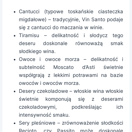
Cantucci (typowe toskańskie ciasteczka
migdałowe) – tradycyjnie, Vin Santo podaje
się z cantucci do maczania w winie.
Tiramisu – delikatność i słodycz tego
deseru doskonale równoważą smak
słodkiego wina.
Owoce i owoce morza – delikatność i
subtelność
Moscato d’Asti
świetnie
współgrają z lekkimi potrawami na bazie
owoców i owoców morza.
Desery czekoladowe – włoskie wina włoskie
świetnie komponują się z deserami
czekoladowymi, podkreślając ich
intensywność smaku.
Sery pleśniowe – zrównoważenie słodkości
Recioto, czy Passito może doskonale