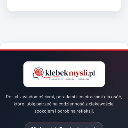
Portal z wiadomościami, poradami i inspiracjami dla osób,
które lubią patrzeć na codzienność z ciekawością,
spokojem i odrobiną refleksji.