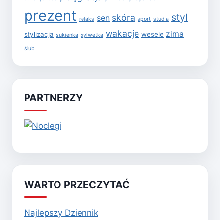
prezent
styl
skóra
sen
relaks
sport
studia
wakacje
zima
stylizacja
wesele
sukienka
sylwetka
ślub
PARTNERZY
WARTO PRZECZYTAĆ
Najlepszy Dziennik