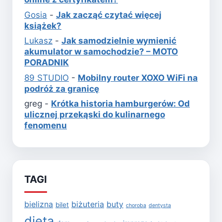
Gosia
-
Jak zacząć czytać więcej
książek?
Lukasz
-
Jak samodzielnie wymienić
akumulator w samochodzie? – MOTO
PORADNIK
89 STUDIO
-
Mobilny router XOXO WiFi na
podróż za granicę
greg
-
Krótka historia hamburgerów: Od
ulicznej przekąski do kulinarnego
fenomenu
TAGI
bielizna
biżuteria
buty
bilet
choroba
dentysta
dieta