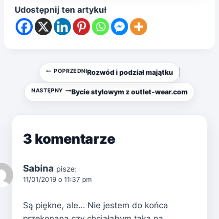
Udostępnij ten artykuł
Nawigacja
POPRZEDNI
Rozwód i podział majątku
wpisu
NASTĘPNY
Bycie stylowym z outlet-wear.com
3 komentarze
Sabina
pisze:
11/01/2019 o 11:37 pm
Są piękne, ale… Nie jestem do końca
przekonana czy chciałabym taką na