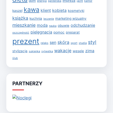
dom
impreza
energia
garderoba
jacht
kantor
kawa
klient
kobieta
kaszel
kosmetyki
książka
kuchnia
marketing wizualny
leczenie
mieszkanie
moda
odchudzanie
obuwie
nauka
pielęgnacja
pomoc
preparat
oszczędność
prezent
styl
skóra
sen
relaks
sport
studia
wakacje
zima
stylizacja
wesele
sukienka
sylwetka
ślub
PARTNERZY