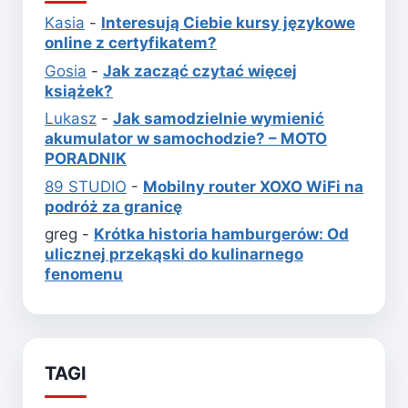
Kasia
-
Interesują Ciebie kursy językowe
online z certyfikatem?
Gosia
-
Jak zacząć czytać więcej
książek?
Lukasz
-
Jak samodzielnie wymienić
akumulator w samochodzie? – MOTO
PORADNIK
89 STUDIO
-
Mobilny router XOXO WiFi na
podróż za granicę
greg
-
Krótka historia hamburgerów: Od
ulicznej przekąski do kulinarnego
fenomenu
TAGI