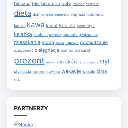
bielizna
biżuteria
buty
bilet
choroba
dentysta
dieta
dom
impreza
energia
garderoba
jacht
kantor
kawa
klient
kobieta
kaszel
kosmetyki
książka
kuchnia
marketing wizualny
leczenie
mieszkanie
moda
odchudzanie
obuwie
nauka
pielęgnacja
pomoc
preparat
oszczędność
prezent
styl
skóra
sen
relaks
sport
studia
wakacje
zima
stylizacja
wesele
sukienka
sylwetka
ślub
PARTNERZY