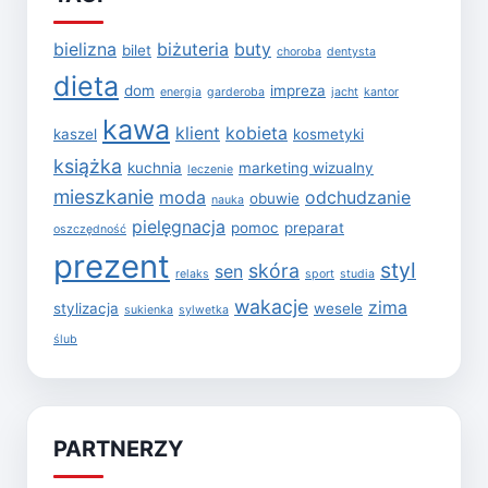
bielizna
biżuteria
buty
bilet
choroba
dentysta
dieta
dom
impreza
energia
garderoba
jacht
kantor
kawa
klient
kobieta
kaszel
kosmetyki
książka
kuchnia
marketing wizualny
leczenie
mieszkanie
moda
odchudzanie
obuwie
nauka
pielęgnacja
pomoc
preparat
oszczędność
prezent
styl
skóra
sen
relaks
sport
studia
wakacje
zima
stylizacja
wesele
sukienka
sylwetka
ślub
PARTNERZY