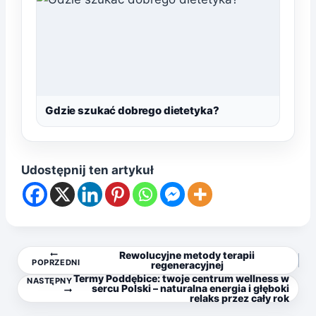
Gdzie szukać dobrego dietetyka?
Udostępnij ten artykuł
Nawigacja
Rewolucyjne metody terapii
POPRZEDNI
regeneracyjnej
Termy Poddębice: twoje centrum wellness w
NASTĘPNY
wpisu
sercu Polski – naturalna energia i głęboki
relaks przez cały rok