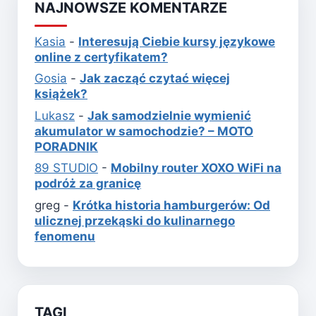
NAJNOWSZE KOMENTARZE
Kasia
-
Interesują Ciebie kursy językowe
online z certyfikatem?
Gosia
-
Jak zacząć czytać więcej
książek?
Lukasz
-
Jak samodzielnie wymienić
akumulator w samochodzie? – MOTO
PORADNIK
89 STUDIO
-
Mobilny router XOXO WiFi na
podróż za granicę
greg
-
Krótka historia hamburgerów: Od
ulicznej przekąski do kulinarnego
fenomenu
TAGI