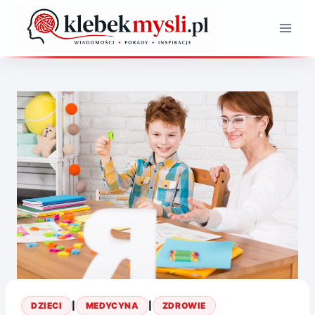
Przejdź
do
treści
DZIECI
|
MEDYCYNA
|
ZDROWIE