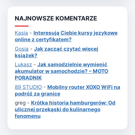
NAJNOWSZE KOMENTARZE
Kasia
-
Interesują Ciebie kursy językowe
online z certyfikatem?
Gosia
-
Jak zacząć czytać więcej
książek?
Lukasz
-
Jak samodzielnie wymienić
akumulator w samochodzie? – MOTO
PORADNIK
89 STUDIO
-
Mobilny router XOXO WiFi na
podróż za granicę
greg
-
Krótka historia hamburgerów: Od
ulicznej przekąski do kulinarnego
fenomenu