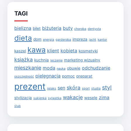
TAGI
bielizna
biżuteria
buty
bilet
choroba
dentysta
dieta
dom
impreza
energia
garderoba
jacht
kantor
kawa
klient
kobieta
kaszel
kosmetyki
książka
kuchnia
marketing wizualny
leczenie
mieszkanie
moda
odchudzanie
obuwie
nauka
pielęgnacja
pomoc
preparat
oszczędność
prezent
styl
skóra
sen
relaks
sport
studia
wakacje
zima
stylizacja
wesele
sukienka
sylwetka
ślub