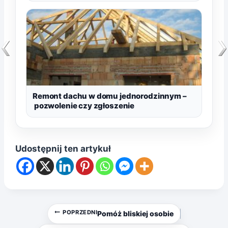
Remont dachu w domu jednorodzinnym –
pozwolenie czy zgłoszenie
Udostępnij ten artykuł
Nawigacja
POPRZEDNI
Pomóż bliskiej osobie