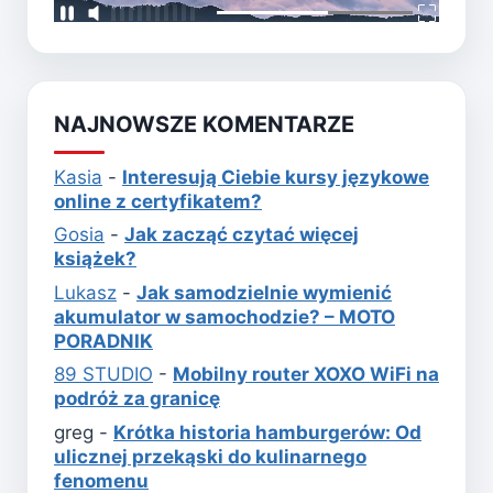
NAJNOWSZE KOMENTARZE
Kasia
-
Interesują Ciebie kursy językowe
online z certyfikatem?
Gosia
-
Jak zacząć czytać więcej
książek?
Lukasz
-
Jak samodzielnie wymienić
akumulator w samochodzie? – MOTO
PORADNIK
89 STUDIO
-
Mobilny router XOXO WiFi na
podróż za granicę
greg
-
Krótka historia hamburgerów: Od
ulicznej przekąski do kulinarnego
fenomenu