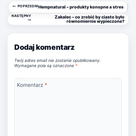
Nawigacja
POPRZEDNI
Hempnatural – produkty konopne a stres
NASTĘPNY
Zakalec – co zrobić by ciasto było
wpisu
równomiernie wypieczone?
Dodaj komentarz
Twój adres email nie zostanie opublikowany.
Wymagane pola są oznaczone
*
Komentarz
*