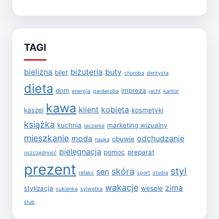
TAGI
bielizna
biżuteria
buty
bilet
choroba
dentysta
dieta
dom
impreza
energia
garderoba
jacht
kantor
kawa
klient
kobieta
kaszel
kosmetyki
książka
kuchnia
marketing wizualny
leczenie
mieszkanie
moda
odchudzanie
obuwie
nauka
pielęgnacja
pomoc
preparat
oszczędność
prezent
styl
skóra
sen
relaks
sport
studia
wakacje
zima
stylizacja
wesele
sukienka
sylwetka
ślub