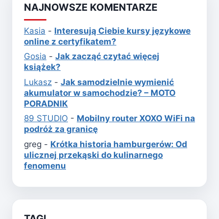
NAJNOWSZE KOMENTARZE
Kasia
-
Interesują Ciebie kursy językowe
online z certyfikatem?
Gosia
-
Jak zacząć czytać więcej
książek?
Lukasz
-
Jak samodzielnie wymienić
akumulator w samochodzie? – MOTO
PORADNIK
89 STUDIO
-
Mobilny router XOXO WiFi na
podróż za granicę
greg
-
Krótka historia hamburgerów: Od
ulicznej przekąski do kulinarnego
fenomenu
TAGI