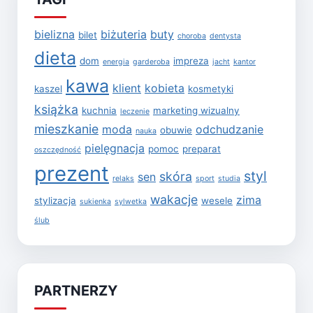
bielizna
biżuteria
buty
bilet
choroba
dentysta
dieta
dom
impreza
energia
garderoba
jacht
kantor
kawa
klient
kobieta
kaszel
kosmetyki
książka
kuchnia
marketing wizualny
leczenie
mieszkanie
moda
odchudzanie
obuwie
nauka
pielęgnacja
pomoc
preparat
oszczędność
prezent
styl
skóra
sen
relaks
sport
studia
wakacje
zima
stylizacja
wesele
sukienka
sylwetka
ślub
PARTNERZY