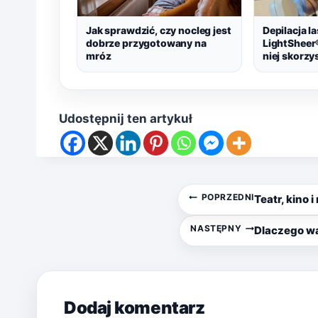
Jak sprawdzić, czy nocleg jest
Depilacja l
dobrze przygotowany na
LightSheer
mróz
niej skorzy
Udostępnij ten artykuł
Nawigacja
POPRZEDNI
Teatr, kino
wpisu
NASTĘPNY
Dlaczego w
Dodaj komentarz