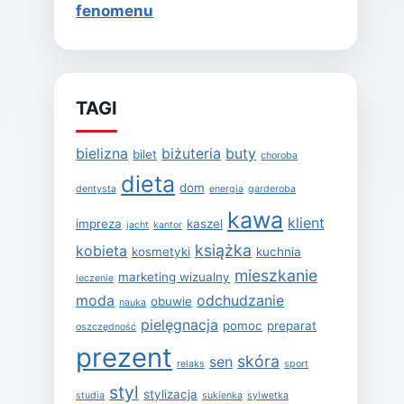
fenomenu
TAGI
bielizna
biżuteria
buty
bilet
choroba
dieta
dom
dentysta
energia
garderoba
kawa
klient
impreza
kaszel
jacht
kantor
książka
kobieta
kosmetyki
kuchnia
mieszkanie
marketing wizualny
leczenie
moda
odchudzanie
obuwie
nauka
pielęgnacja
pomoc
preparat
oszczędność
prezent
skóra
sen
relaks
sport
styl
stylizacja
studia
sukienka
sylwetka