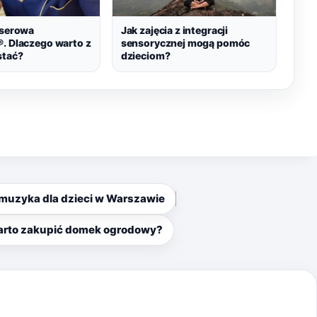
aserowa
Jak zajęcia z integracji
®. Dlaczego warto z
sensorycznej mogą pomóc
stać?
dzieciom?
 i muzyka dla dzieci w Warszawie
arto zakupić domek ogrodowy?