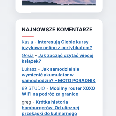
NAJNOWSZE KOMENTARZE
Kasia
-
Interesują Ciebie kursy
językowe online z certyfikatem?
Gosia
-
Jak zacząć czytać więcej
książek?
Lukasz
-
Jak samodzielnie
wymienić akumulator w
samochodzie? – MOTO PORADNIK
89 STUDIO
-
Mobilny router XOXO
WiFi na podróż za granicę
greg
-
Krótka historia
hamburgerów: Od ulicznej
przekąski do kulinarnego