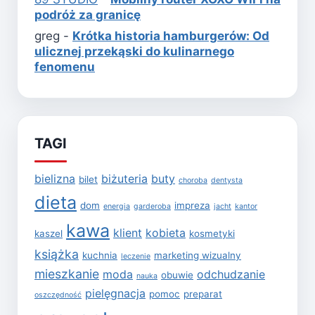
podróż za granicę
greg
-
Krótka historia hamburgerów: Od
ulicznej przekąski do kulinarnego
fenomenu
TAGI
bielizna
biżuteria
buty
bilet
choroba
dentysta
dieta
dom
impreza
energia
garderoba
jacht
kantor
kawa
klient
kobieta
kaszel
kosmetyki
książka
kuchnia
marketing wizualny
leczenie
mieszkanie
moda
odchudzanie
obuwie
nauka
pielęgnacja
pomoc
preparat
oszczędność