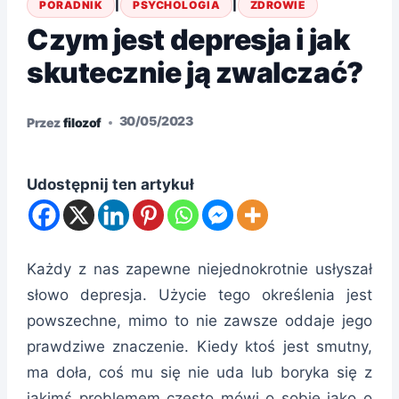
PORADNIK
|
PSYCHOLOGIA
|
ZDROWIE
Czym jest depresja i jak
skutecznie ją zwalczać?
30/05/2023
Przez
filozof
Udostępnij ten artykuł
Każdy z nas zapewne niejednokrotnie usłyszał
słowo depresja. Użycie tego określenia jest
powszechne, mimo to nie zawsze oddaje jego
prawdziwe znaczenie. Kiedy ktoś jest smutny,
ma doła, coś mu się nie uda lub boryka się z
jakimś problemem często mówi o sobie jako o