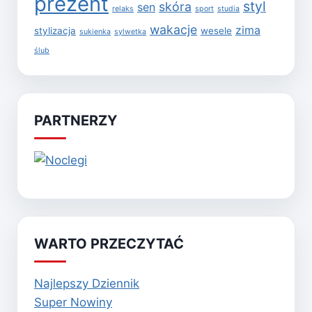
prezent
styl
skóra
sen
relaks
sport
studia
wakacje
zima
stylizacja
wesele
sukienka
sylwetka
ślub
PARTNERZY
WARTO PRZECZYTAĆ
Najlepszy Dziennik
Super Nowiny