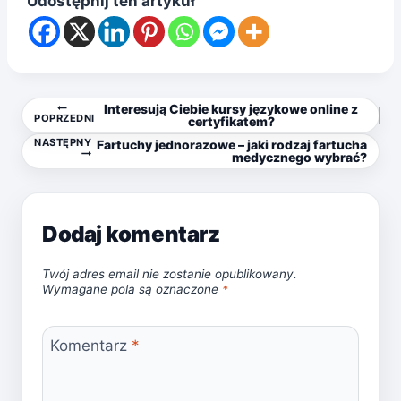
Udostępnij ten artykuł
Nawigacja
Interesują Ciebie kursy językowe online z
POPRZEDNI
certyfikatem?
NASTĘPNY
Fartuchy jednorazowe – jaki rodzaj fartucha
wpisu
medycznego wybrać?
Dodaj komentarz
Twój adres email nie zostanie opublikowany.
Wymagane pola są oznaczone
*
Komentarz
*