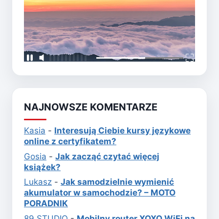
NAJNOWSZE KOMENTARZE
Kasia
-
Interesują Ciebie kursy językowe
online z certyfikatem?
Gosia
-
Jak zacząć czytać więcej
książek?
Lukasz
-
Jak samodzielnie wymienić
akumulator w samochodzie? – MOTO
PORADNIK
89 STUDIO
-
Mobilny router XOXO WiFi na