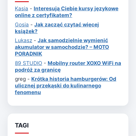
Kasia
-
Interesują Ciebie kursy językowe
online z certyfikatem?
Gosia
-
Jak zacząć czytać więcej
książek?
Lukasz
-
Jak samodzielnie wymienić
akumulator w samochodzie? – MOTO
PORADNIK
89 STUDIO
-
Mobilny router XOXO WiFi na
podróż za granicę
greg
-
Krótka historia hamburgerów: Od
ulicznej przekąski do kulinarnego
fenomenu
TAGI