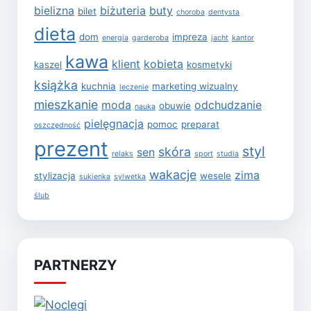
bielizna
biżuteria
buty
bilet
choroba
dentysta
dieta
dom
impreza
energia
garderoba
jacht
kantor
kawa
klient
kobieta
kaszel
kosmetyki
książka
kuchnia
marketing wizualny
leczenie
mieszkanie
moda
odchudzanie
obuwie
nauka
pielęgnacja
pomoc
preparat
oszczędność
prezent
styl
skóra
sen
relaks
sport
studia
wakacje
zima
stylizacja
wesele
sukienka
sylwetka
ślub
PARTNERZY