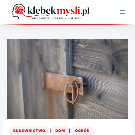
Przejdź
do
treści
BUDOWNICTWO
|
DOM
|
OGRÓD