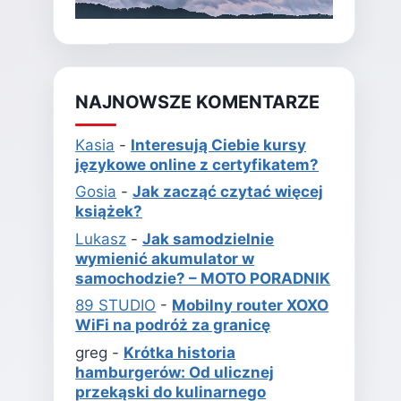
NAJNOWSZE KOMENTARZE
Kasia
-
Interesują Ciebie kursy
językowe online z certyfikatem?
Gosia
-
Jak zacząć czytać więcej
książek?
Lukasz
-
Jak samodzielnie
wymienić akumulator w
samochodzie? – MOTO PORADNIK
89 STUDIO
-
Mobilny router XOXO
WiFi na podróż za granicę
greg
-
Krótka historia
hamburgerów: Od ulicznej
przekąski do kulinarnego