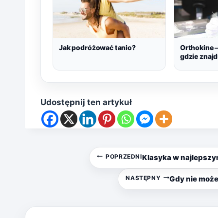
Jak podróżować tanio?
Orthokine –
gdzie znaj
Udostępnij ten artykuł
Nawigacja
POPRZEDNI
Klasyka w najlepszym
wpisu
NASTĘPNY
Gdy nie może