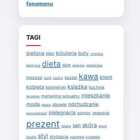
fenomenu
TAGI
bielizna
biżuteria
buty
bilet
choroba
dieta
dom
dentysta
energia
garderoba
kawa
klient
impreza
kaszel
jacht
kantor
książka
kobieta
kosmetyki
kuchnia
mieszkanie
marketing wizualny
leczenie
moda
odchudzanie
obuwie
nauka
pielęgnacja
pomoc
preparat
oszczędność
prezent
skóra
sen
relaks
sport
styl
stylizacja
studia
sukienka
sylwetka