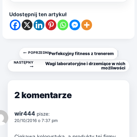
Udostępnij ten artykuł
Nawigacja
POPRZEDNI
Perfekcyjny fitness z trenerem
NASTĘPNY
Wagi laboratoryjne i drzemiące w nich
wpisu
możliwości
2 komentarze
wir444
pisze:
20/10/2016 o 7:37 pm
Ciekawa kolorystyka, a produkty tej firmy