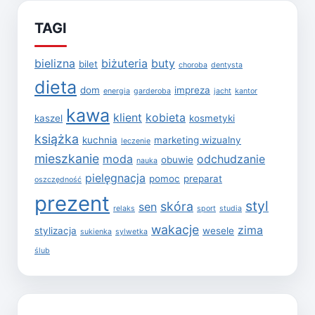
TAGI
bielizna
biżuteria
buty
bilet
choroba
dentysta
dieta
dom
impreza
energia
garderoba
jacht
kantor
kawa
klient
kobieta
kaszel
kosmetyki
książka
kuchnia
marketing wizualny
leczenie
mieszkanie
moda
odchudzanie
obuwie
nauka
pielęgnacja
pomoc
preparat
oszczędność
prezent
styl
skóra
sen
relaks
sport
studia
wakacje
zima
stylizacja
wesele
sukienka
sylwetka
ślub