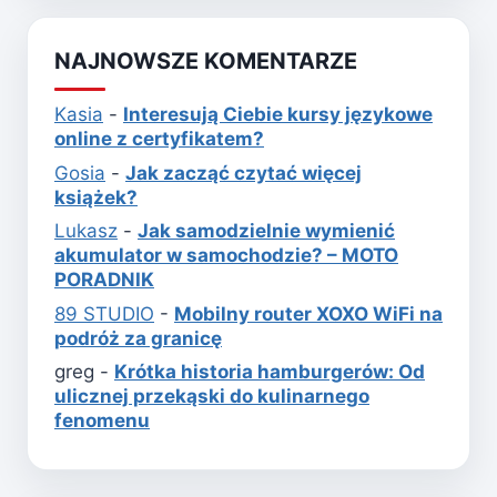
NAJNOWSZE KOMENTARZE
Kasia
-
Interesują Ciebie kursy językowe
online z certyfikatem?
Gosia
-
Jak zacząć czytać więcej
książek?
Lukasz
-
Jak samodzielnie wymienić
akumulator w samochodzie? – MOTO
PORADNIK
89 STUDIO
-
Mobilny router XOXO WiFi na
podróż za granicę
greg
-
Krótka historia hamburgerów: Od
ulicznej przekąski do kulinarnego
fenomenu