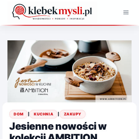
Przejdź
do
treści
DOM
|
KUCHNIA
|
ZAKUPY
Jesienne nowości w
kolekcji AMBITION