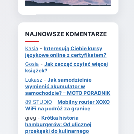
NAJNOWSZE KOMENTARZE
Kasia
-
Interesują Ciebie kursy
językowe online z certyfikatem?
Gosia
-
Jak zacząć czytać więcej
książek?
Lukasz
-
Jak samodzielnie
wymienić akumulator w
samochodzie? – MOTO PORADNIK
89 STUDIO
-
Mobilny router XOXO
WiFi na podróż za granicę
greg
-
Krótka historia
hamburgerów: Od ulicznej
przekąski do kulinarnego