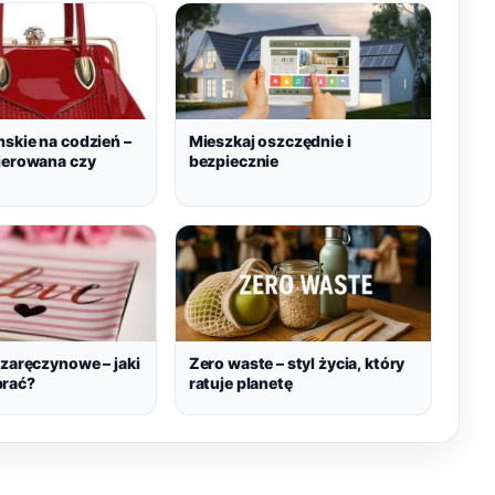
skie na codzień –
Mieszkaj oszczędnie i
kierowana czy
bezpiecznie
 zaręczynowe – jaki
Zero waste – styl życia, który
brać?
ratuje planetę