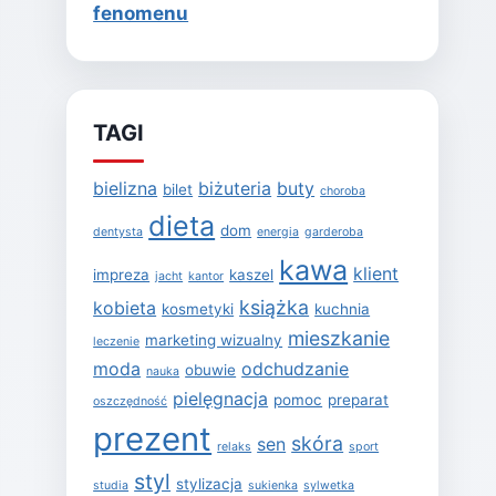
fenomenu
TAGI
bielizna
biżuteria
buty
bilet
choroba
dieta
dom
dentysta
energia
garderoba
kawa
klient
impreza
kaszel
jacht
kantor
książka
kobieta
kosmetyki
kuchnia
mieszkanie
marketing wizualny
leczenie
moda
odchudzanie
obuwie
nauka
pielęgnacja
pomoc
preparat
oszczędność
prezent
skóra
sen
relaks
sport
styl
stylizacja
studia
sukienka
sylwetka