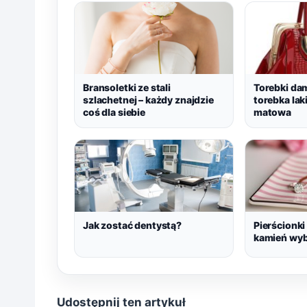
Bransoletki ze stali
Torebki dam
szlachetnej – każdy znajdzie
torebka la
coś dla siebie
matowa
Jak zostać dentystą?
Pierścionki
kamień wy
Udostępnij ten artykuł