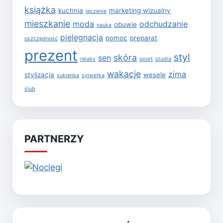
książka
kuchnia
marketing wizualny
leczenie
mieszkanie
moda
odchudzanie
obuwie
nauka
pielęgnacja
pomoc
preparat
oszczędność
prezent
styl
skóra
sen
relaks
sport
studia
wakacje
zima
stylizacja
wesele
sukienka
sylwetka
ślub
PARTNERZY