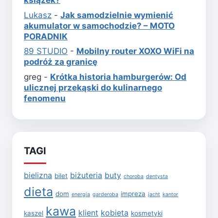
książek?
Lukasz
-
Jak samodzielnie wymienić
akumulator w samochodzie? – MOTO
PORADNIK
89 STUDIO
-
Mobilny router XOXO WiFi na
podróż za granicę
greg
-
Krótka historia hamburgerów: Od
ulicznej przekąski do kulinarnego
fenomenu
TAGI
bielizna
biżuteria
buty
bilet
choroba
dentysta
dieta
dom
impreza
energia
garderoba
jacht
kantor
kawa
klient
kobieta
kaszel
kosmetyki