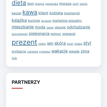
dieta
dom
impreza
energia
garderoba
jacht
kantor
kawa
klient
kobieta
kaszel
kosmetyki
książka
kuchnia
marketing wizualny
leczenie
mieszkanie
moda
odchudzanie
obuwie
nauka
pielęgnacja
pomoc
preparat
oszczędność
prezent
styl
skóra
sen
relaks
sport
studia
wakacje
zima
stylizacja
wesele
sukienka
sylwetka
ślub
PARTNERZY