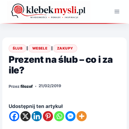
Przejdź
do
treści
ŚLUB
|
WESELE
|
ZAKUPY
Prezent na ślub – co i za
ile?
21/02/2019
Przez
filozof
Udostępnij ten artykuł