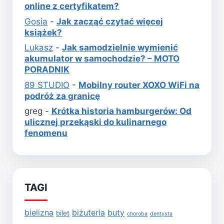
online z certyfikatem?
Gosia
-
Jak zacząć czytać więcej
książek?
Lukasz
-
Jak samodzielnie wymienić
akumulator w samochodzie? – MOTO
PORADNIK
89 STUDIO
-
Mobilny router XOXO WiFi na
podróż za granicę
greg
-
Krótka historia hamburgerów: Od
ulicznej przekąski do kulinarnego
fenomenu
TAGI
bielizna
biżuteria
buty
bilet
choroba
dentysta