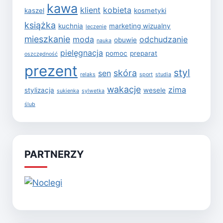
kawa
klient
kobieta
kaszel
kosmetyki
książka
kuchnia
marketing wizualny
leczenie
mieszkanie
moda
odchudzanie
obuwie
nauka
pielęgnacja
pomoc
preparat
oszczędność
prezent
styl
skóra
sen
relaks
sport
studia
wakacje
zima
stylizacja
wesele
sukienka
sylwetka
ślub
PARTNERZY