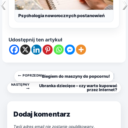
Psychologia noworocznych postanowień
Udostępnij ten artykuł
Nawigacja
POPRZEDNI
Biegiem do maszyny do popcornu!
NASTĘPNY
Ubranka dziecięce – czy warto kupować
wpisu
przez Internet?
Dodaj komentarz
Twój adres email nie zostanie opublikowany.