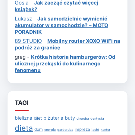
Gosia
-
Jak zacząć czytać więcej
książek?
Lukasz
-
Jak samodzielnie wymienić
akumulator w samochodzie? – MOTO
PORADNIK
89 STUDIO
-
Mobilny router XOXO WiFi na
podróż za granicę
greg
-
Krótka historia hamburgerów: Od
ulicznej przekąski do kulinarnego
fenomenu
TAGI
bielizna
biżuteria
buty
bilet
choroba
dentysta
dieta
dom
impreza
energia
garderoba
jacht
kantor