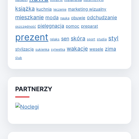
książka
kuchnia
marketing wizualny
leczenie
mieszkanie
moda
odchudzanie
obuwie
nauka
pielęgnacja
pomoc
preparat
oszczędność
prezent
styl
skóra
sen
relaks
sport
studia
wakacje
zima
stylizacja
wesele
sukienka
sylwetka
ślub
PARTNERZY