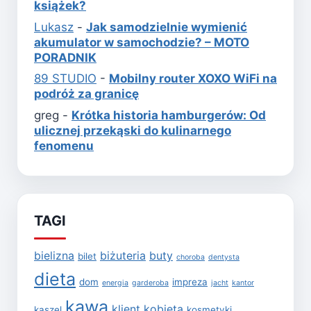
książek?
Lukasz
-
Jak samodzielnie wymienić
akumulator w samochodzie? – MOTO
PORADNIK
89 STUDIO
-
Mobilny router XOXO WiFi na
podróż za granicę
greg
-
Krótka historia hamburgerów: Od
ulicznej przekąski do kulinarnego
fenomenu
TAGI
bielizna
biżuteria
buty
bilet
choroba
dentysta
dieta
dom
impreza
energia
garderoba
jacht
kantor
kawa
klient
kobieta
kaszel
kosmetyki