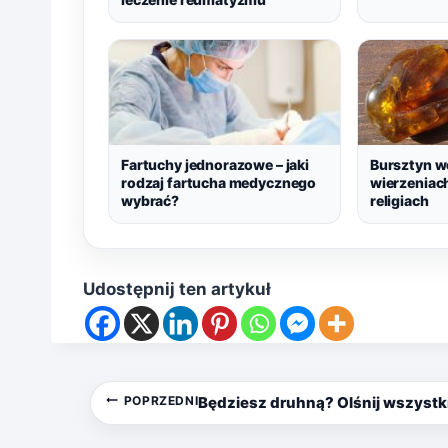
Fartuchy jednorazowe – jaki
Bursztyn w
rodzaj fartucha medycznego
wierzeniach
wybrać?
religiach
Udostępnij ten artykuł
Nawigacja
POPRZEDNI
Będziesz druhną? Olśnij wszystki
wpisu