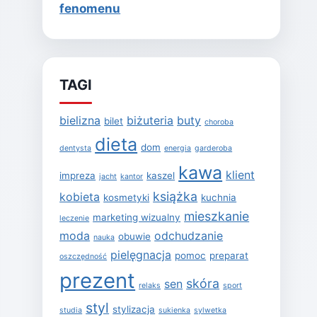
fenomenu
TAGI
bielizna
biżuteria
buty
bilet
choroba
dieta
dom
dentysta
energia
garderoba
kawa
klient
impreza
kaszel
jacht
kantor
książka
kobieta
kosmetyki
kuchnia
mieszkanie
marketing wizualny
leczenie
moda
odchudzanie
obuwie
nauka
pielęgnacja
pomoc
preparat
oszczędność
prezent
skóra
sen
relaks
sport
styl
stylizacja
studia
sukienka
sylwetka