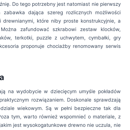
źnię. Do tego potrzebny jest natomiast nie pierwszy
wa zabawka dająca szereg rozlicznych możliwości
 drewnianymi, które niby proste konstrukcyjnie, a
 Można zafundować szkrabowi zestaw klocków,
zaków, terkotki, puzzle z uchwytem, cymbałki, gry
akcesoria proponuje chociażby renomowany serwis
a
lają na wydobycie w dziecięcym umyśle pokładów
 praktycznym rozwiązaniem. Doskonale sprawdzają
ziale wiekowym. Są w pełni bezpieczne tak dla
 Poza tym, warto również wspomnieć o materiale, z
jakim jest wysokogatunkowe drewno nie uczula, nie