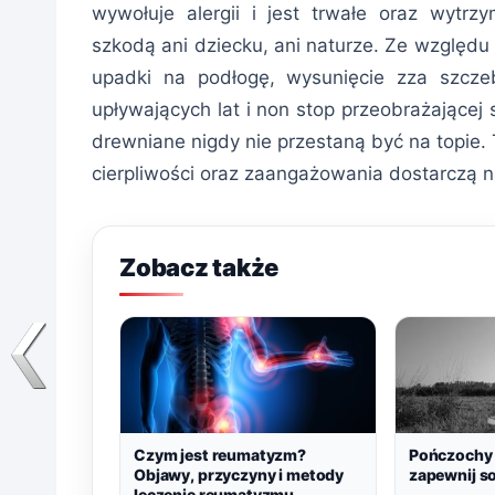
wywołuje alergii i jest trwałe oraz wytrz
szkodą ani dziecku, ani naturze. Ze względu n
upadki na podłogę, wysunięcie zza szcz
upływających lat i non stop przeobrażającej
drewniane nigdy nie przestaną być na topie. 
cierpliwości oraz zaangażowania dostarczą n
Zobacz także
Czym jest reumatyzm?
Pończochy 
Objawy, przyczyny i metody
zapewnij so
leczenie reumatyzmu