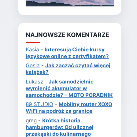
NAJNOWSZE KOMENTARZE
Kasia
-
Interesują Ciebie kursy
językowe online z certyfikatem?
Gosia
-
Jak zacząć czytać więcej
książek?
Lukasz
-
Jak samodzielnie
wymienić akumulator w
samochodzie? – MOTO PORADNIK
89 STUDIO
-
Mobilny router XOXO
WiFi na podróż za granicę
greg
-
Krótka historia
hamburgerów: Od ulicznej
przekąski do kulinarnego