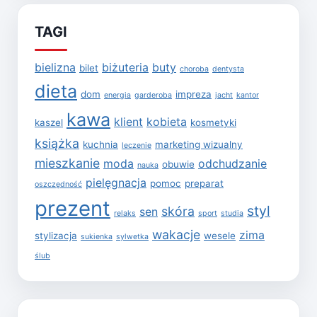
TAGI
bielizna
biżuteria
buty
bilet
choroba
dentysta
dieta
dom
impreza
energia
garderoba
jacht
kantor
kawa
klient
kobieta
kaszel
kosmetyki
książka
kuchnia
marketing wizualny
leczenie
mieszkanie
moda
odchudzanie
obuwie
nauka
pielęgnacja
pomoc
preparat
oszczędność
prezent
styl
skóra
sen
relaks
sport
studia
wakacje
zima
stylizacja
wesele
sukienka
sylwetka
ślub