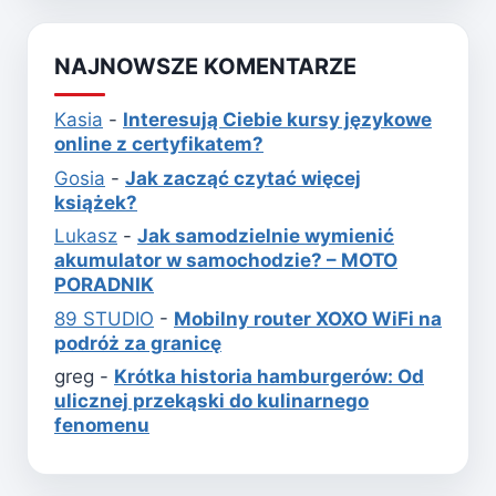
NAJNOWSZE KOMENTARZE
Kasia
-
Interesują Ciebie kursy językowe
online z certyfikatem?
Gosia
-
Jak zacząć czytać więcej
książek?
Lukasz
-
Jak samodzielnie wymienić
akumulator w samochodzie? – MOTO
PORADNIK
89 STUDIO
-
Mobilny router XOXO WiFi na
podróż za granicę
greg
-
Krótka historia hamburgerów: Od
ulicznej przekąski do kulinarnego
fenomenu