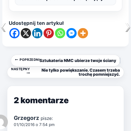
Udostępnij ten artykuł
Nawigacja
POPRZEDNI
Sztukateria NMC ubierze twoje ściany
NASTĘPNY
Nie tylko powiększanie. Czasem trzeba
wpisu
trochę pomniejszyć.
2 komentarze
Grzegorz
pisze:
01/10/2016 o 7:54 pm