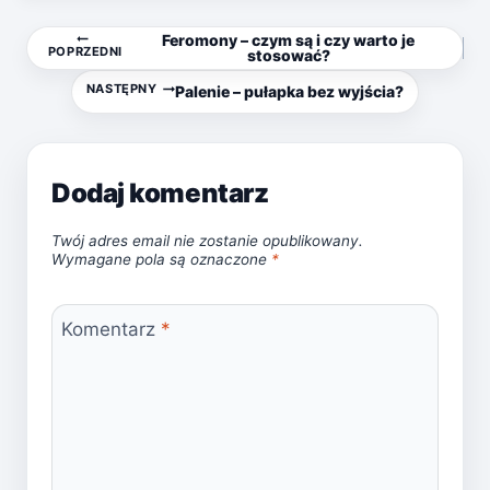
Nawigacja
Feromony – czym są i czy warto je
POPRZEDNI
stosować?
wpisu
NASTĘPNY
Palenie – pułapka bez wyjścia?
Dodaj komentarz
Twój adres email nie zostanie opublikowany.
Wymagane pola są oznaczone
*
Komentarz
*