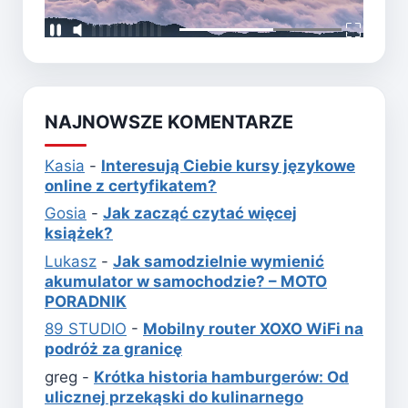
NAJNOWSZE KOMENTARZE
Kasia
-
Interesują Ciebie kursy językowe
online z certyfikatem?
Gosia
-
Jak zacząć czytać więcej
książek?
Lukasz
-
Jak samodzielnie wymienić
akumulator w samochodzie? – MOTO
PORADNIK
89 STUDIO
-
Mobilny router XOXO WiFi na
podróż za granicę
greg
-
Krótka historia hamburgerów: Od
ulicznej przekąski do kulinarnego