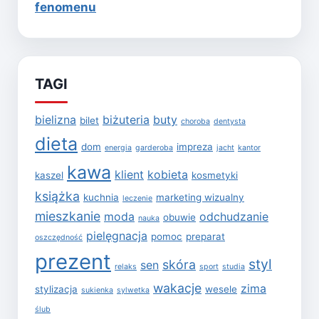
fenomenu
TAGI
bielizna
biżuteria
buty
bilet
choroba
dentysta
dieta
dom
impreza
energia
garderoba
jacht
kantor
kawa
klient
kobieta
kaszel
kosmetyki
książka
kuchnia
marketing wizualny
leczenie
mieszkanie
moda
odchudzanie
obuwie
nauka
pielęgnacja
pomoc
preparat
oszczędność
prezent
styl
skóra
sen
relaks
sport
studia
wakacje
zima
stylizacja
wesele
sukienka
sylwetka
ślub