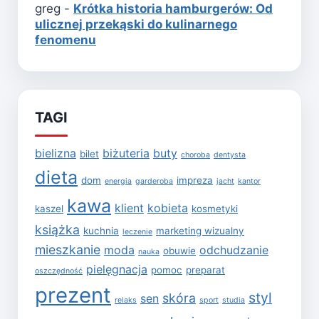
greg
-
Krótka historia hamburgerów: Od
ulicznej przekąski do kulinarnego
fenomenu
TAGI
bielizna
biżuteria
buty
bilet
choroba
dentysta
dieta
dom
impreza
energia
garderoba
jacht
kantor
kawa
klient
kobieta
kaszel
kosmetyki
książka
kuchnia
marketing wizualny
leczenie
mieszkanie
moda
odchudzanie
obuwie
nauka
pielęgnacja
pomoc
preparat
oszczędność
prezent
styl
skóra
sen
relaks
sport
studia