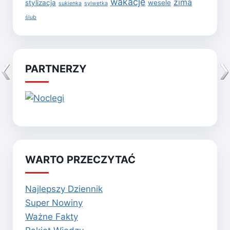
wakacje
zima
stylizacja
wesele
sukienka
sylwetka
ślub
PARTNERZY
WARTO PRZECZYTAĆ
Najlepszy Dziennik
Super Nowiny
Ważne Fakty