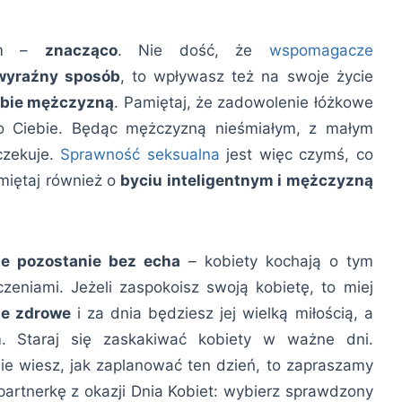
wem –
znacząco
. Nie dość, że
wspomagacze
wyraźny sposób
, to wpływasz też na swoje życie
ebie mężczyzną
. Pamiętaj, że zadowolenie łóżkowe
do Ciebie. Będąc mężczyzną nieśmiałym, z małym
czekuje.
Sprawność seksualna
jest więc czymś, co
amiętaj również o
byciu inteligentnym i mężczyzną
ie pozostanie bez echa
– kobiety kochają o tym
eniami. Jeżeli zaspokoisz swoją kobietę, to miej
ie zdrowe
i za dnia będziesz jej wielką miłością, a
m
. Staraj się zaskakiwać kobiety w ważne dni.
ie wiesz, jak zaplanować ten dzień, to zapraszamy
partnerkę z okazji Dnia Kobiet: wybierz sprawdzony