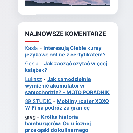
NAJNOWSZE KOMENTARZE
Kasia
-
Interesują Ciebie kursy
językowe online z certyfikatem?
Gosia
-
Jak zacząć czytać więcej
książek?
Lukasz
-
Jak samodzielnie
wymienić akumulator w
samochodzie? – MOTO PORADNIK
89 STUDIO
-
Mobilny router XOXO
WiFi na podróż za granicę
greg
-
Krótka historia
hamburgerów: Od ulicznej
przekąski do kulinarnego