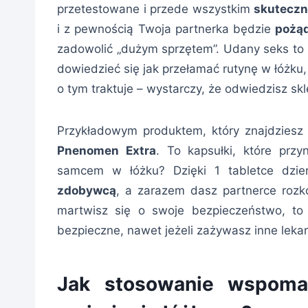
przetestowane i przede wszystkim
skutecz
i z pewnością Twoja partnerka będzie
pożąd
zadowolić „dużym sprzętem”. Udany seks to r
dowiedzieć się jak przełamać rutynę w łóżku
o tym traktuje – wystarczy, że odwiedzisz skl
Przykładowym produktem, który znajdziesz 
Pnenomen Extra
. To kapsułki, które przy
samcem w łóżku? Dzięki 1 tabletce dzi
zdobywcą
, a zarazem dasz partnerce rozk
martwisz się o swoje bezpieczeństwo, t
bezpieczne, nawet jeżeli zażywasz inne leka
Jak stosowanie wspoma