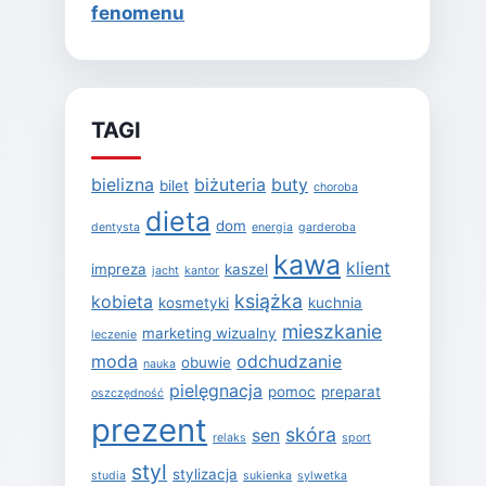
fenomenu
TAGI
bielizna
biżuteria
buty
bilet
choroba
dieta
dom
dentysta
energia
garderoba
kawa
klient
impreza
kaszel
jacht
kantor
książka
kobieta
kosmetyki
kuchnia
mieszkanie
marketing wizualny
leczenie
moda
odchudzanie
obuwie
nauka
pielęgnacja
pomoc
preparat
oszczędność
prezent
skóra
sen
relaks
sport
styl
stylizacja
studia
sukienka
sylwetka