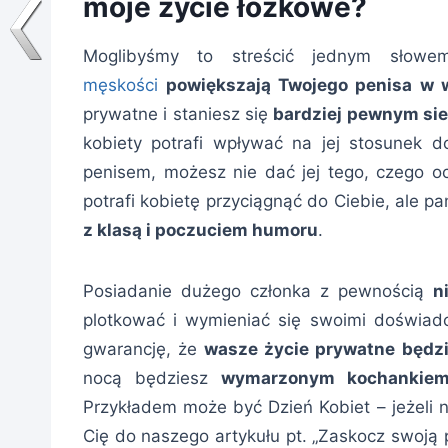
moje życie łóżkowe?
Moglibyśmy to streścić jednym sło
męskości
powiększają Twojego penisa w 
prywatne i staniesz się
bardziej pewnym si
kobiety potrafi wpływać na jej stosunek 
penisem, możesz nie dać jej tego, czego o
potrafi kobietę przyciągnąć do Ciebie, ale p
z klasą i poczuciem humoru
.
Posiadanie dużego członka z pewnością
n
plotkować i wymieniać się swoimi doświadcz
gwarancję, że
wasze życie prywatne będz
nocą będziesz
wymarzonym kochankie
Przykładem może być Dzień Kobiet – jeżeli n
Cię do naszego artykułu pt. „Zaskocz swoją 