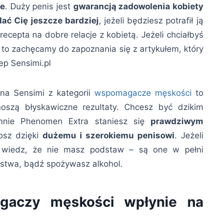
ne
. Duży penis jest
gwarancją zadowolenia kobiety
ać Cię jeszcze bardziej
, jeżeli będziesz potrafił ją
ecepta na dobre relacje z kobietą. Jeżeli chciałbyś
, to zachęcamy do zapoznania się z artykułem, który
ep Sensimi.pl
na Sensimi z kategorii
wspomagacze męskości
to
noszą błyskawiczne rezultaty. Chcesz być dzikim
ennie Phenomen Extra staniesz się
prawdziwym
osz dzięki
dużemu i szerokiemu penisowi
. Jeżeli
o wiedz, że nie masz podstaw – są one w pełni
rstwa, bądź spożywasz alkohol.
gaczy męskości wpłynie na