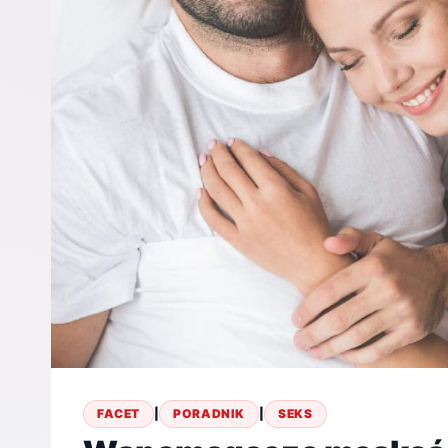
FACET
|
PORADNIK
|
SEKS