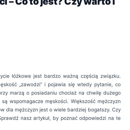
 Co to jest? Czy warto i
ie łóżkowe jest bardzo ważną częścią związku.
męskość „zawodzi” i pojawia się wtedy pytanie, co
órzy marzą o posiadaniu chociaż na chwilę dużego
ie są wspomagacze męskości. Większość mężczyzn
ów dla mężczyzn jest o wiele bardziej bogatszy. Czy
Sprawdź nasz artykuł, by poznać odpowiedzi na te