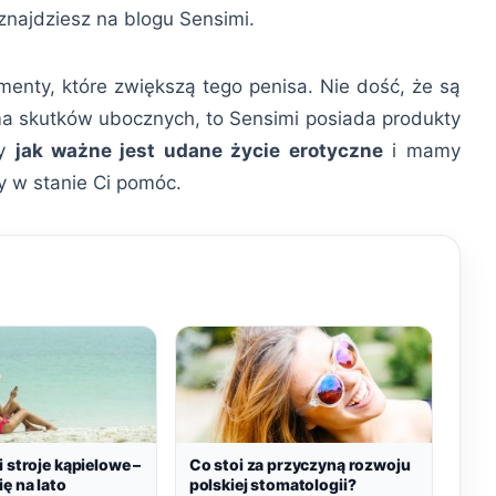
 znajdziesz na blogu Sensimi.
enty, które zwiększą tego penisa. Nie dość, że są
 ma skutków ubocznych, to Sensimi posiada produkty
my
jak ważne jest udane życie erotyczne
i mamy
y w stanie Ci pomóc.
i stroje kąpielowe –
Co stoi za przyczyną rozwoju
ię na lato
polskiej stomatologii?