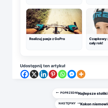
Realizuj pasje z GoPro
Czapkowy z
cały rok!
Udostępnij ten artykuł
Nawigacja
POPRZEDNI
Najlepsze stoli
wpisu
NASTĘPNY
Kokon niemowlę