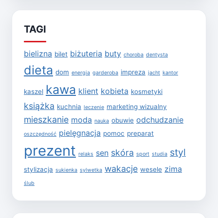
TAGI
bielizna
biżuteria
buty
bilet
choroba
dentysta
dieta
dom
impreza
energia
garderoba
jacht
kantor
kawa
klient
kobieta
kaszel
kosmetyki
książka
kuchnia
marketing wizualny
leczenie
mieszkanie
moda
odchudzanie
obuwie
nauka
pielęgnacja
pomoc
preparat
oszczędność
prezent
styl
skóra
sen
relaks
sport
studia
wakacje
zima
stylizacja
wesele
sukienka
sylwetka
ślub