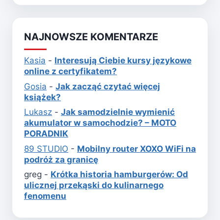
NAJNOWSZE KOMENTARZE
Kasia
-
Interesują Ciebie kursy językowe
online z certyfikatem?
Gosia
-
Jak zacząć czytać więcej
książek?
Lukasz
-
Jak samodzielnie wymienić
akumulator w samochodzie? – MOTO
PORADNIK
89 STUDIO
-
Mobilny router XOXO WiFi na
podróż za granicę
greg
-
Krótka historia hamburgerów: Od
ulicznej przekąski do kulinarnego
fenomenu