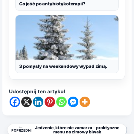
Co jeść po antybiotykoterapii?
3 pomysły na weekendowy wypad zimą.
Udostępnij ten artykuł
Nawigacja
Jedzenie, które nie zamarza – praktyczne
POPRZEDNI
menu na zimowy biwak