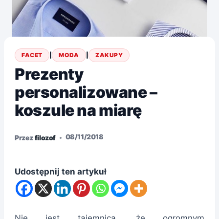
FACET
|
MODA
|
ZAKUPY
Prezenty
personalizowane –
koszule na miarę
08/11/2018
Przez
filozof
Udostępnij ten artykuł
Nie jest tajemnicą, że ogromnym