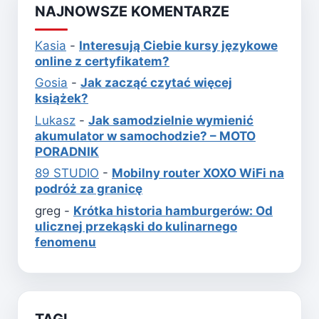
NAJNOWSZE KOMENTARZE
Kasia
-
Interesują Ciebie kursy językowe
online z certyfikatem?
Gosia
-
Jak zacząć czytać więcej
książek?
Lukasz
-
Jak samodzielnie wymienić
akumulator w samochodzie? – MOTO
PORADNIK
89 STUDIO
-
Mobilny router XOXO WiFi na
podróż za granicę
greg
-
Krótka historia hamburgerów: Od
ulicznej przekąski do kulinarnego
fenomenu