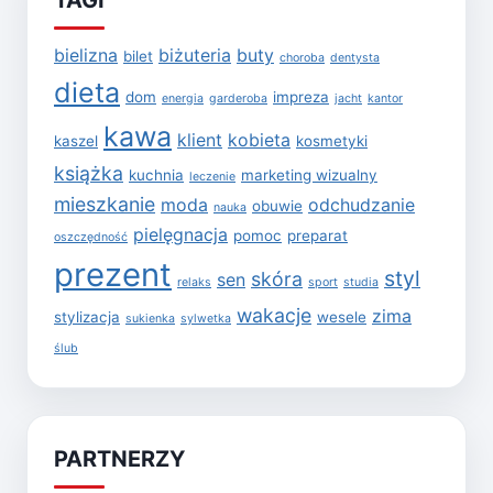
TAGI
bielizna
biżuteria
buty
bilet
choroba
dentysta
dieta
dom
impreza
energia
garderoba
jacht
kantor
kawa
klient
kobieta
kaszel
kosmetyki
książka
kuchnia
marketing wizualny
leczenie
mieszkanie
moda
odchudzanie
obuwie
nauka
pielęgnacja
pomoc
preparat
oszczędność
prezent
styl
skóra
sen
relaks
sport
studia
wakacje
zima
stylizacja
wesele
sukienka
sylwetka
ślub
PARTNERZY