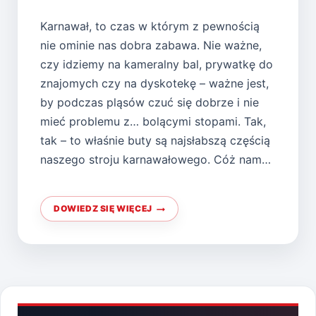
Karnawał, to czas w którym z pewnością
nie ominie nas dobra zabawa. Nie ważne,
czy idziemy na kameralny bal, prywatkę do
znajomych czy na dyskotekę – ważne jest,
by podczas pląsów czuć się dobrze i nie
mieć problemu z… bolącymi stopami. Tak,
tak – to właśnie buty są najsłabszą częścią
naszego stroju karnawałowego. Cóż nam…
DOWIEDZ SIĘ WIĘCEJ
JAK
WYBRAĆ
OBUWIE
NA
KARNAWAŁOWĄ
IMPREZĘ?