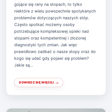
gojące się rany na stopach, to tylko
niektóre z wielu powszechnie spotykanych
problemów dotyczących naszych stóp.
Często spotkać możemy osoby
potrzebujące kompleksowej opieki nad
stopami oraz kompetentnej i złożonej
diagnostyki tych zmian. Jak więc
prawidłowo zadbać o nasze stopy oraz do
kogo się udać gdy pojawi się problem?
Jakie są…
DOWIEDZ SIĘ WIĘCEJ
PODOLOG
–
KIM
JEST
I
CZYM
SIĘ
ZAJMUJE?