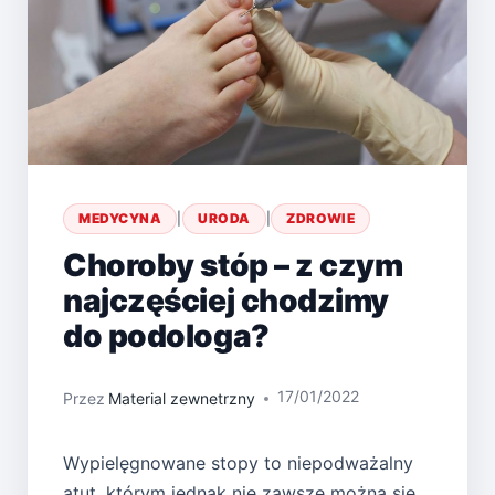
MEDYCYNA
|
URODA
|
ZDROWIE
Choroby stóp – z czym
najczęściej chodzimy
do podologa?
17/01/2022
Przez
Material zewnetrzny
Wypielęgnowane stopy to niepodważalny
atut, którym jednak nie zawsze można się