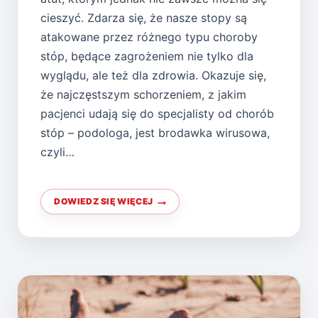
cieszyć. Zdarza się, że nasze stopy są
atakowane przez różnego typu choroby
stóp, będące zagrożeniem nie tylko dla
wyglądu, ale też dla zdrowia. Okazuje się,
że najczęstszym schorzeniem, z jakim
pacjenci udają się do specjalisty od chorób
stóp – podologa, jest brodawka wirusowa,
czyli…
DOWIEDZ SIĘ WIĘCEJ
CHOROBY
STÓP
–
Z
CZYM
NAJCZĘŚCIEJ
CHODZIMY
DO
PODOLOGA?