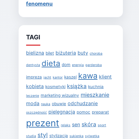
fenomenu
TAGI
bielizna
biżuteria
buty
bilet
choroba
dieta
dom
dentysta
energia
garderoba
kawa
klient
impreza
kaszel
jacht
kantor
książka
kobieta
kosmetyki
kuchnia
mieszkanie
marketing wizualny
leczenie
moda
odchudzanie
obuwie
nauka
pielęgnacja
pomoc
preparat
oszczędność
prezent
skóra
sen
relaks
sport
styl
stylizacja
studia
sukienka
sylwetka