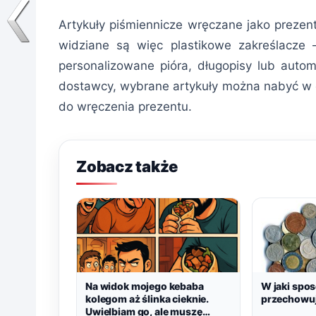
Artykuły piśmiennicze wręczane jako prezent
widziane są więc plastikowe zakreślacze
personalizowane pióra, długopisy lub aut
dostawcy, wybrane artykuły można nabyć w 
do wręczenia prezentu.
Zobacz także
Na widok mojego kebaba
W jaki spo
kolegom aż ślinka cieknie.
przechowuj
Uwielbiam go, ale muszę