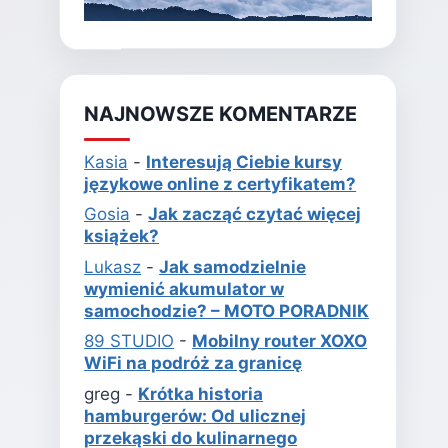
NAJNOWSZE KOMENTARZE
Kasia
-
Interesują Ciebie kursy
językowe online z certyfikatem?
Gosia
-
Jak zacząć czytać więcej
książek?
Lukasz
-
Jak samodzielnie
wymienić akumulator w
samochodzie? – MOTO PORADNIK
89 STUDIO
-
Mobilny router XOXO
WiFi na podróż za granicę
greg
-
Krótka historia
hamburgerów: Od ulicznej
przekąski do kulinarnego