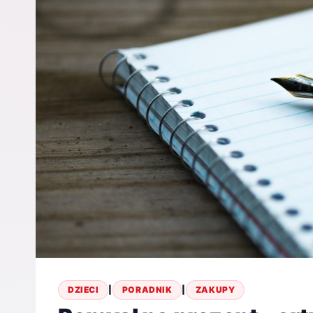
DZIECI
|
PORADNIK
|
ZAKUPY