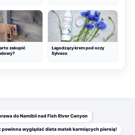
arto zakupić
Łagodzący krem pod oczy
odowy?
Sylveco
awa do Namibii nad Fish River Canyon
k powinna wyglądać dieta matek karmiących piersią!