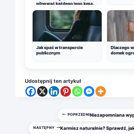
pilnować każdego jego kęsa.
Jak spać w transporcie
Dlaczego w
publicznym
domek ogr
Udostępnij ten artykuł
Nawigacja
POPRZEDNI
Niezapomniana wypr
wpisu
NASTĘPNY
Karmisz naturalnie? Sprawdź, ja