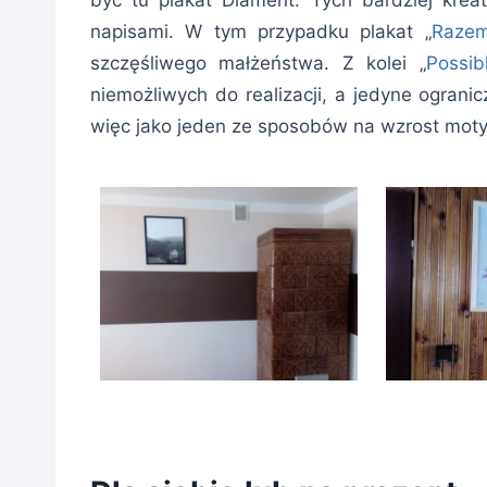
być tu plakat Diament. Tych bardziej kre
napisami. W tym przypadku plakat „
Raze
szczęśliwego małżeństwa. Z kolei „
Possib
niemożliwych do realizacji, a jedyne ogran
więc jako jeden ze sposobów na wzrost moty