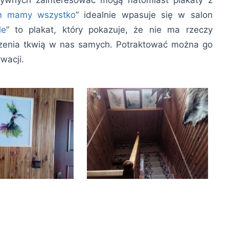
atywnych zainteresować mogą natomiast plakaty z
m mamy wszystko
” idealnie wpasuje się w salon
le
” to plakat, który pokazuje, że nie ma rzeczy
iczenia tkwią w nas samych. Potraktować można go
wacji.