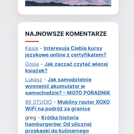
NAJNOWSZE KOMENTARZE
Kasia
-
Interesują Ciebie kursy
językowe online z certyfikatem?
Gosia
-
Jak zacząć czytać więcej
książek?
Lukasz
-
Jak samodzielnie
wymienić akumulator w
samochodzie? – MOTO PORADNIK
89 STUDIO
-
Mobilny router XOXO
WiFi na podróż za granicę
greg
-
Krótka historia
hamburgerów: Od ulicznej
przekąski do kulinarnego