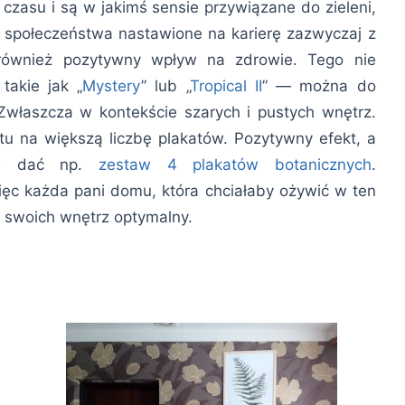
 czasu i są w jakimś sensie przywiązane do zieleni,
y społeczeństwa nastawione na karierę zazwyczaj z
 również pozytywny wpływ na zdrowie. Tego nie
takie jak „
Mystery
” lub „
Tropical II
” — można do
właszcza w kontekście szarych i pustych wnętrz.
u na większą liczbę plakatów. Pozytywny efekt, a
że dać np.
zestaw 4 plakatów botanicznych
.
więc każda pani domu, która chciałaby ożywić w ten
a swoich wnętrz optymalny.