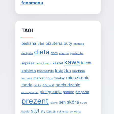
fenomenu
TAGI
bielizna
biżuteria
buty
bilet
choroba
dieta
dom
dentysta
energia
garderoba
kawa
klient
impreza
kaszel
jacht
kantor
książka
kobieta
kosmetyki
kuchnia
mieszkanie
marketing wizualny
leczenie
moda
odchudzanie
obuwie
nauka
pielęgnacja
pomoc
preparat
oszczędność
prezent
skóra
sen
relaks
sport
styl
stylizacja
studia
sukienka
sylwetka