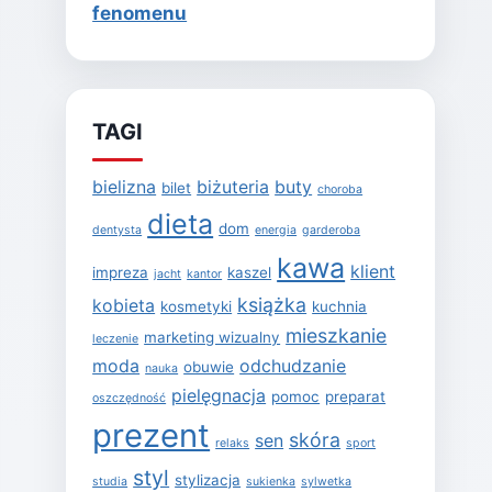
fenomenu
TAGI
bielizna
biżuteria
buty
bilet
choroba
dieta
dom
dentysta
energia
garderoba
kawa
klient
impreza
kaszel
jacht
kantor
książka
kobieta
kosmetyki
kuchnia
mieszkanie
marketing wizualny
leczenie
moda
odchudzanie
obuwie
nauka
pielęgnacja
pomoc
preparat
oszczędność
prezent
skóra
sen
relaks
sport
styl
stylizacja
studia
sukienka
sylwetka