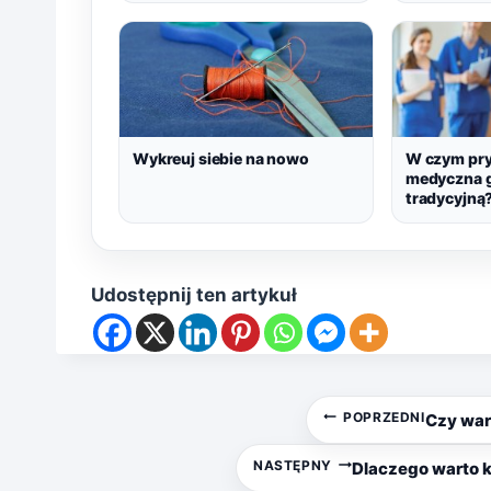
Wykreuj siebie na nowo
W czym pry
medyczna g
tradycyjną
Udostępnij ten artykuł
Nawigacja
POPRZEDNI
Czy war
wpisu
NASTĘPNY
Dlaczego warto k