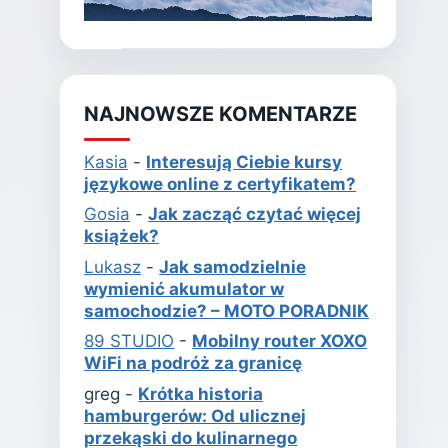
NAJNOWSZE KOMENTARZE
Kasia
-
Interesują Ciebie kursy
językowe online z certyfikatem?
Gosia
-
Jak zacząć czytać więcej
książek?
Lukasz
-
Jak samodzielnie
wymienić akumulator w
samochodzie? – MOTO PORADNIK
89 STUDIO
-
Mobilny router XOXO
WiFi na podróż za granicę
greg
-
Krótka historia
hamburgerów: Od ulicznej
przekąski do kulinarnego