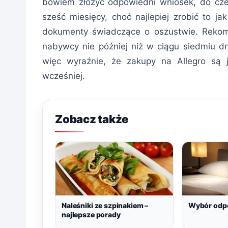
bowiem złożyć odpowiedni wniosek, do czeg
sześć miesięcy, choć najlepiej zrobić to j
dokumenty świadczące o oszustwie. Rekom
nabywcy nie później niż w ciągu siedmiu dn
więc wyraźnie, że zakupy na Allegro są je
wcześniej.
Zobacz także
Naleśniki ze szpinakiem –
Wybór odpo
najlepsze porady