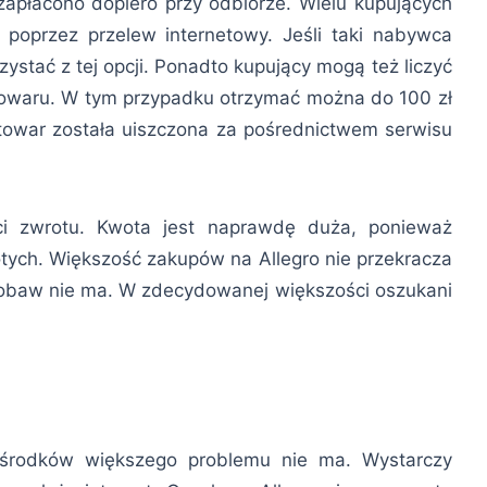
zapłacono dopiero przy odbiorze. Wielu kupujących
y poprzez przelew internetowy. Jeśli taki nabywca
zystać z tej opcji. Ponadto kupujący mogą też liczyć
towaru. W tym przypadku otrzymać można do 100 zł
a towar została uiszczona za pośrednictwem serwisu
ci zwrotu. Kwota jest naprawdę duża, ponieważ
tych. Większość zakupów na Allegro nie przekracza
 obaw nie ma. W zdecydowanej większości oszukani
środków większego problemu nie ma. Wystarczy