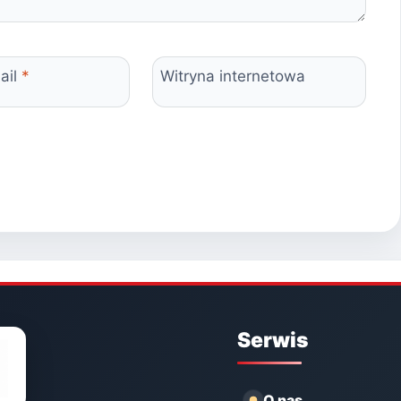
ail
*
Witryna internetowa
Serwis
O nas