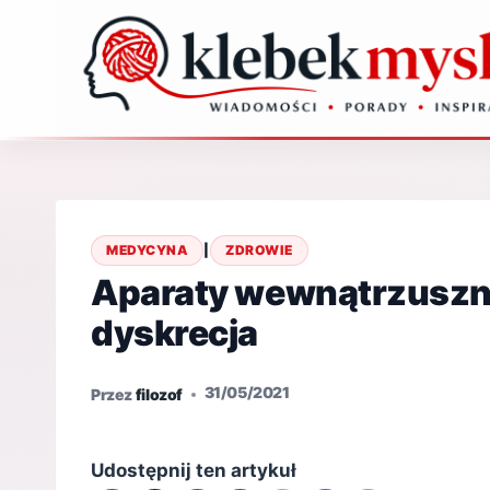
Przejdź
do
treści
MEDYCYNA
|
ZDROWIE
Aparaty wewnątrzuszne
dyskrecja
31/05/2021
Przez
filozof
Udostępnij ten artykuł