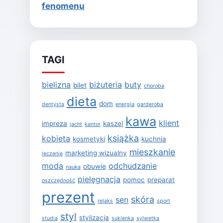
fenomenu
TAGI
bielizna
biżuteria
buty
bilet
choroba
dieta
dom
dentysta
energia
garderoba
kawa
klient
impreza
kaszel
jacht
kantor
książka
kobieta
kosmetyki
kuchnia
mieszkanie
marketing wizualny
leczenie
moda
odchudzanie
obuwie
nauka
pielęgnacja
pomoc
preparat
oszczędność
prezent
skóra
sen
relaks
sport
styl
stylizacja
studia
sukienka
sylwetka