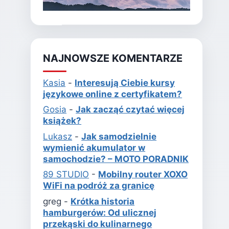
NAJNOWSZE KOMENTARZE
Kasia
-
Interesują Ciebie kursy
językowe online z certyfikatem?
Gosia
-
Jak zacząć czytać więcej
książek?
Lukasz
-
Jak samodzielnie
wymienić akumulator w
samochodzie? – MOTO PORADNIK
89 STUDIO
-
Mobilny router XOXO
WiFi na podróż za granicę
greg
-
Krótka historia
hamburgerów: Od ulicznej
przekąski do kulinarnego