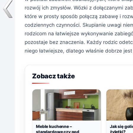
rozwój ich zmysłów. Wózki z dołączanymi za
które w prosty sposób połączą zabawę i roz
codziennych czynności. Skupianie uwagi ni
rodzicom na łatwiejsze wykonywanie zabiegó
pozostaje bez znaczenia. Każdy rodzic odetch
niego łatwiejsze, dlatego właśnie dobrze jes
Zobacz także
Meble kuchenne –
Jak się gol
standardowe czy pod
żyletki?