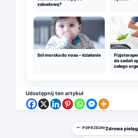
zabudowę?
Sól morska do nosa – działanie
Fizjoterape
do zadań sp
całego org
Udostępnij ten artykuł
Nawigacja
POPRZEDNI
Zdrowa pielęg