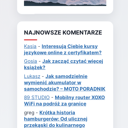
NAJNOWSZE KOMENTARZE
Kasia
-
Interesują Ciebie kursy
językowe online z certyfikatem?
Gosia
-
Jak zacząć czytać więcej
książek?
Lukasz
-
Jak samodzielnie
wymienić akumulator w
samochodzie? – MOTO PORADNIK
89 STUDIO
-
Mobilny router XOXO
WiFi na podróż za granicę
greg
-
Krótka historia
hamburgerów: Od ulicznej
przekąski do kulinarnego