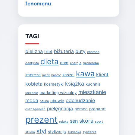
fenomenu
TAGI
bielizna
biżuteria
buty
bilet
choroba
dieta
dom
dentysta
energia
garderoba
kawa
klient
impreza
kaszel
jacht
kantor
książka
kobieta
kosmetyki
kuchnia
mieszkanie
marketing wizualny
leczenie
moda
odchudzanie
obuwie
nauka
pielęgnacja
pomoc
preparat
oszczędność
prezent
skóra
sen
relaks
sport
styl
stylizacja
studia
sukienka
sylwetka