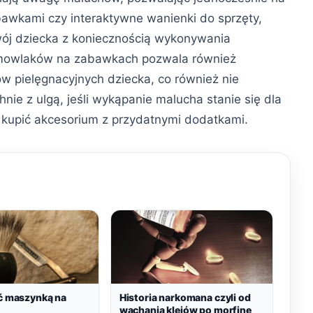
bawkami czy interaktywne wanienki do sprzęty,
wój dziecka z koniecznością wykonywania
emowlaków na zabawkach pozwala również
w pielęgnacyjnych dziecka, co również nie
nie z ulgą, jeśli wykąpanie malucha stanie się dla
t kupić akcesorium z przydatnymi dodatkami.
ić maszynką na
Historia narkomana czyli od
wąchania klejów po morfinę