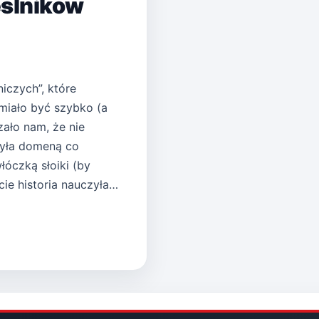
eślników
iczych”, które
 miało być szybko (a
zało nam, że nie
 była domeną co
óczką słoiki (by
ie historia nauczyła…