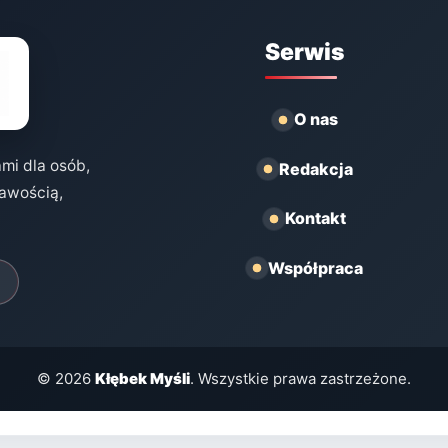
Serwis
O nas
ami dla osób,
Redakcja
kawością,
Kontakt
Współpraca
© 2026
Kłębek Myśli
. Wszystkie prawa zastrzeżone.