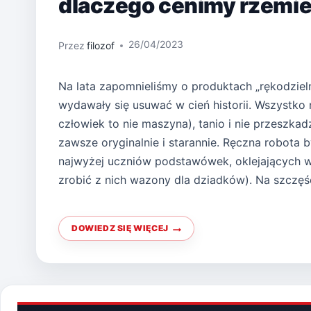
dlaczego cenimy rzemi
26/04/2023
Przez
filozof
Na lata zapomnieliśmy o produktach „rękodzieln
wydawały się usuwać w cień historii. Wszystko
człowiek to nie maszyna), tanio i nie przeszkad
zawsze oryginalnie i starannie. Ręczna robota
najwyżej uczniów podstawówek, oklejających wł
zrobić z nich wazony dla dziadków). Na szczęśc
DOWIEDZ SIĘ WIĘCEJ
JAKOŚĆ
WRACA
DO
ŁASK,
CZYLI
DLACZEGO
CENIMY
RZEMIEŚLNIKÓW