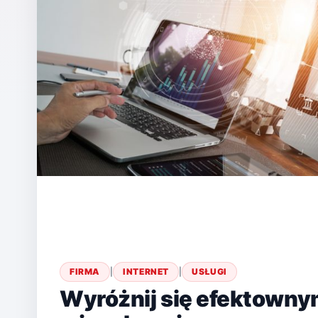
FIRMA
|
INTERNET
|
USŁUGI
Wyróżnij się efektowny