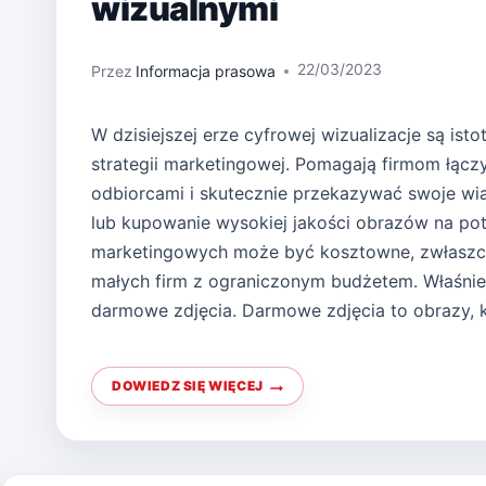
wizualnymi
22/03/2023
Przez
Informacja prasowa
W dzisiejszej erze cyfrowej wizualizacje są isto
strategii marketingowej. Pomagają firmom łącz
odbiorcami i skutecznie przekazywać swoje wi
lub kupowanie wysokiej jakości obrazów na po
marketingowych może być kosztowne, zwłasz
małych firm z ograniczonym budżetem. Właśnie 
darmowe zdjęcia. Darmowe zdjęcia to obrazy, 
DOWIEDZ SIĘ WIĘCEJ
WYRÓŻNIJ
SIĘ
EFEKTOWNYMI
EFEKTAMI
WIZUALNYMI