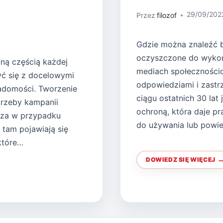
29/09/202
Przez
filozof
Gdzie można znaleźć b
oczyszczone do wykorz
tną częścią każdej
mediach społeczności
yć się z docelowymi
odpowiedziami i zastr
adomości. Tworzenie
ciągu ostatnich 30 lat
trzeby kampanii
ochroną, która daje p
cza w przypadku
do używania lub powie
tam pojawiają się
które…
DOWIEDZ SIĘ WIĘCEJ
GDZIE
ZNALEŹĆ
DARMOWE
OBRAZY