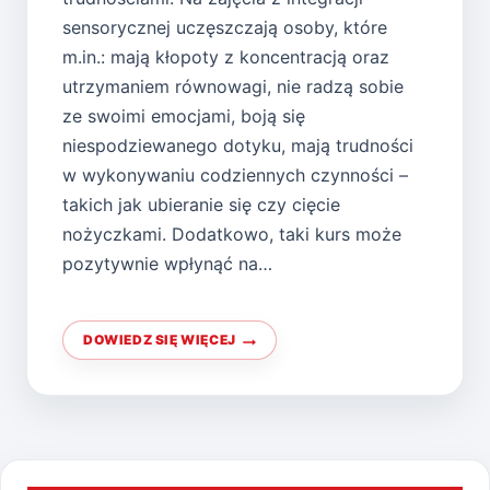
sensorycznej uczęszczają osoby, które
m.in.: mają kłopoty z koncentracją oraz
utrzymaniem równowagi, nie radzą sobie
ze swoimi emocjami, boją się
niespodziewanego dotyku, mają trudności
w wykonywaniu codziennych czynności –
takich jak ubieranie się czy cięcie
nożyczkami. Dodatkowo, taki kurs może
pozytywnie wpłynąć na…
DOWIEDZ SIĘ WIĘCEJ
JAK
ZAJĘCIA
Z
INTEGRACJI
SENSORYCZNEJ
MOGĄ
POMÓC
DZIECIOM?