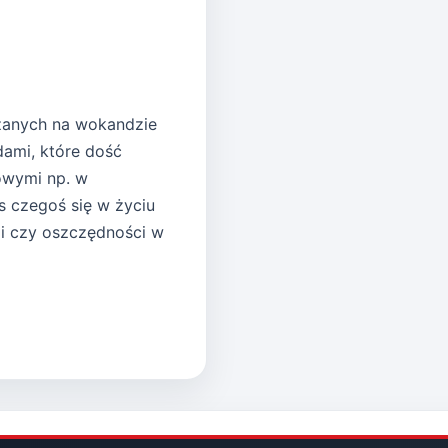
zanych na wokandzie
dami, które dość
owymi np. w
s czegoś się w życiu
mi czy oszczędności w