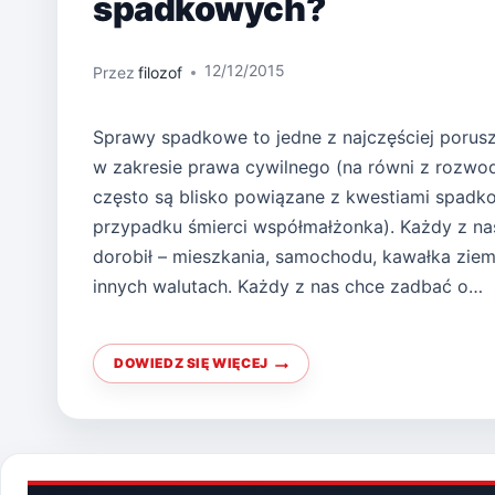
spadkowych?
12/12/2015
Przez
filozof
Sprawy spadkowe to jedne z najczęściej porus
w zakresie prawa cywilnego (na równi z rozwo
często są blisko powiązane z kwestiami spadk
przypadku śmierci współmałżonka). Każdy z na
dorobił – mieszkania, samochodu, kawałka zie
innych walutach. Każdy z nas chce zadbać o…
DOWIEDZ SIĘ WIĘCEJ
DO
KOGO
ZWRÓCIĆ
SIĘ
W
SPRAWACH
SPADKOWYCH?