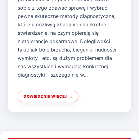
sobie z tego zdawać sprawę i wybrać
pewne skuteczne metody diagnostyczne,
które umożliwią zbadanie i konkretne
stwierdzenie, na czym opierają się
nietolerancje pokarmowe. Dolegliwości
takie jak bóle brzucha, biegunki, nudności,
wymioty i etc. są dużym problemem dla
nas wszystkich i wymagają konkretnej
diagnostyki – szczególnie w…
DOWIEDZ SIĘ WIĘCEJ
SPRAWDŹ
CZY
NIE
MASZ
NIETOLERANCJI
POKARMOWEJ!