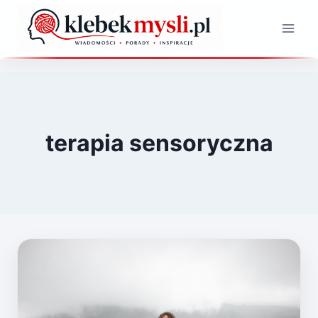
Przejdź
do
treści
terapia sensoryczna