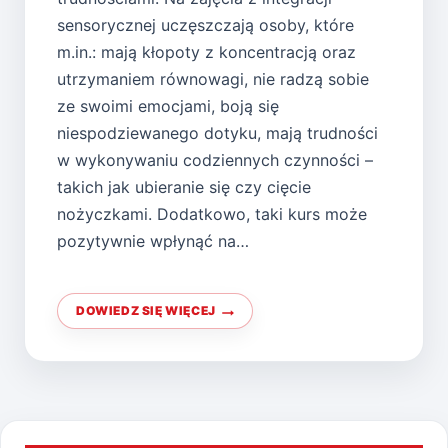
sensorycznej uczęszczają osoby, które
m.in.: mają kłopoty z koncentracją oraz
utrzymaniem równowagi, nie radzą sobie
ze swoimi emocjami, boją się
niespodziewanego dotyku, mają trudności
w wykonywaniu codziennych czynności –
takich jak ubieranie się czy cięcie
nożyczkami. Dodatkowo, taki kurs może
pozytywnie wpłynąć na…
DOWIEDZ SIĘ WIĘCEJ
JAK
ZAJĘCIA
Z
INTEGRACJI
SENSORYCZNEJ
MOGĄ
POMÓC
DZIECIOM?