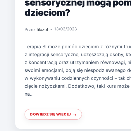
sensorycznej mogą po
dzieciom?
13/03/2023
Przez
filozof
Terapia SI może pomóc dzieciom z różnymi trud
z integracji sensorycznej uczęszczają osoby, kt
z koncentracją oraz utrzymaniem równowagi, ni
swoimi emocjami, boją się niespodziewanego do
w wykonywaniu codziennych czynności – takich 
cięcie nożyczkami. Dodatkowo, taki kurs może
na…
DOWIEDZ SIĘ WIĘCEJ
JAK
ZAJĘCIA
Z
INTEGRACJI
SENSORYCZNEJ