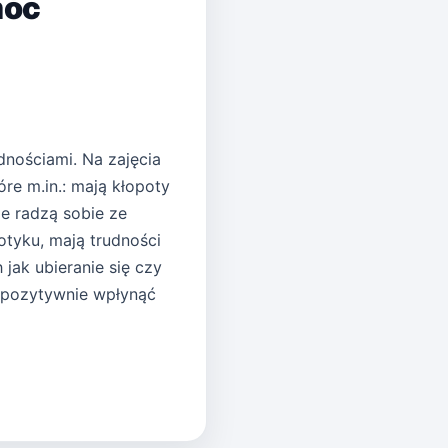
móc
nościami. Na zajęcia
óre m.in.: mają kłopoty
e radzą sobie ze
tyku, mają trudności
jak ubieranie się czy
 pozytywnie wpłynąć