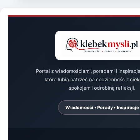
MOGĄ
POMÓC
DZIECIOM?
Portal z wiadomościami, poradami i inspiracj
które lubią patrzeć na codzienność z cie
spokojem i odrobiną refleksji.
Wiadomości • Porady • Inspiracje